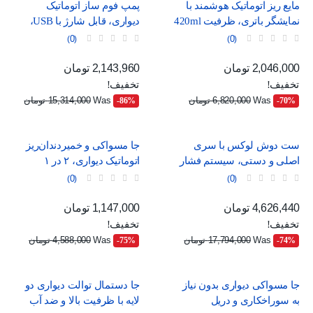
مایع ریز اتوماتیک هوشمند با
پمپ فوم ساز اتوماتیک
نمایشگر باتری، ظرفیت 420ml
دیواری، قابل شارژ با USB،
و استاندارد ضدآب IPX5
طرح مینیمال سفید و آبی
0
0
قیمت
قیمت عادی
قیمت
قیمت عادی
2,046,000 تومان
2,143,960 تومان
تخفیف!
تخفیف!
Was
6,820,000 تومان
Was
15,314,000 تومان
‎-86%
‎-70%
ست دوش لوکس با سری
جا مسواکی و خمیردندان‌ریز
اصلی و دستی، سیستم فشار
اتوماتیک دیواری، ۲ در ۱
قوی و شلنگ بلند
0
0
قیمت
قیمت عادی
قیمت
قیمت عادی
4,626,440 تومان
1,147,000 تومان
تخفیف!
تخفیف!
Was
17,794,000 تومان
Was
4,588,000 تومان
‎-75%
‎-74%
جا مسواکی دیواری بدون نیاز
جا دستمال توالت دیواری دو
به سوراخکاری و دریل
لایه با ظرفیت بالا و ضد آب