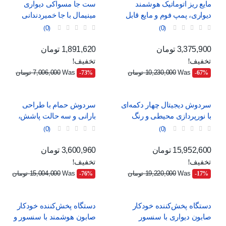
مایع ریز اتوماتیک هوشمند
ست جا مسواکی دیواری
دیواری، پمپ فوم و مایع قابل
مینیمال با جا خمیردندانی
شارژ با USB و 4 حالت تنظیم
اتوماتیک، لیوان آهنربایی و دو
0
0
کشو ارگانایزر
قیمت
قیمت عادی
قیمت
قیمت عادی
3,375,900 تومان
1,891,620 تومان
تخفیف!
تخفیف!
Was
10,230,000 تومان
Was
7,006,000 تومان
‎-73%
‎-67%
سردوش دیجیتال چهار دکمه‌ای
سردوش حمام با طراحی
با نورپردازی محیطی و رنگ
بارانی و سه حالت پاشش،
خاکستری
مناسب برای خانواده
0
0
قیمت
قیمت عادی
قیمت
قیمت عادی
15,952,600 تومان
3,600,960 تومان
تخفیف!
تخفیف!
Was
19,220,000 تومان
Was
15,004,000 تومان
‎-76%
‎-17%
دستگاه پخش‌کننده خودکار
دستگاه پخش‌کننده خودکار
صابون دیواری با سنسور
صابون هوشمند با سنسور و