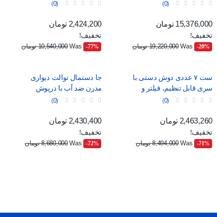
محیطی و نمایشگر دیجیتال
نمایش
0
0
قیمت
قیمت عادی
قیمت
قیمت عادی
15,376,000 تومان
2,424,200 تومان
تخفیف!
تخفیف!
Was
19,220,000 تومان
Was
10,540,000 تومان
‎-77%
‎-20%
ست ۷ عددی دوش دستی با
جا دستمال توالت دیواری
سری قابل تنظیم، فیلتر و
مدرن ضد آب با درپوش
ماساژور
0
0
قیمت
قیمت عادی
قیمت
قیمت عادی
2,463,260 تومان
2,430,400 تومان
تخفیف!
تخفیف!
Was
8,494,000 تومان
Was
8,680,000 تومان
‎-72%
‎-71%