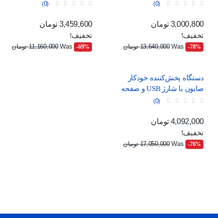
هوشمند، قابل شارژ با USB
قابلیت تنظیم جریان
0
0
قیمت
قیمت عادی
قیمت
قیمت عادی
3,000,800 تومان
3,459,600 تومان
تخفیف!
تخفیف!
Was
13,640,000 تومان
Was
11,160,000 تومان
‎-69%
‎-78%
دستگاه پخش‌کننده خودکار
صابون با شارژ USB و صفحه
نمایش دیجیتال
0
قیمت
قیمت عادی
4,092,000 تومان
تخفیف!
Was
17,050,000 تومان
‎-76%