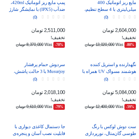
مایع ریز اتوماتیک 400
پمپ مایع ریز اتوماتیک 420ml،
میلی‌لیتری با 4 سطح تنظیم،
ضدآب (IPX5) با نمایشگر شارژ
موجود در دو رنگ سفید و
و درگاه USB-C
0
0
مشکی
قیمت
قیمت عادی
قیمت
قیمت عادی
2,604,000 تومان
2,511,000 تومان
تخفیف!
تخفیف!
Was
13,020,000 تومان
Was
8,370,000 تومان
‎-70%
‎-80%
نگهدارنده و استریل کننده
سردوش حمام پرفشار
هوشمند مسواک UV همراه با
Musurjoy با 3 حالت پاشش،
خشک‌کن و جای لیوان
مدل گرد 15 سانتی‌متری
0
0
قیمت
قیمت عادی
قیمت
قیمت عادی
5,084,000 تومان
2,018,100 تومان
تخفیف!
تخفیف!
Was
12,400,000 تومان
Was
9,610,000 تومان
‎-79%
‎-59%
ست دوش لوکس با رنگ
جا دستمال کاغذی دیواری با
طوسی گان‌متال، نورپردازی
قابلیت نصب آسان و پنجره‌ی