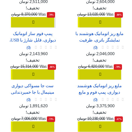
سفید و مشکی
C
قیمت
قیمت عادی
قیمت
قیمت عادی
2,604,000 تومان
2,511,000 تومان
تخفیف!
تخفیف!
Was
13,020,000 تومان
Was
8,370,000 تومان
‎-70%
‎-80%
مایع ریز اتوماتیک هوشمند با
پمپ فوم ساز اتوماتیک
نمایشگر باتری، ظرفیت
دیواری، قابل شارژ با USB،
420ml و استاندارد ضدآب
طرح مینیمال سفید و آبی
0
0
IPX5
قیمت
قیمت عادی
قیمت
قیمت عادی
2,046,000 تومان
2,143,960 تومان
تخفیف!
تخفیف!
Was
6,820,000 تومان
Was
15,314,000 تومان
‎-86%
‎-70%
مایع ریز اتوماتیک هوشمند
ست جا مسواکی دیواری
دیواری، پمپ فوم و مایع
مینیمال با جا خمیردندانی
قابل شارژ با USB و 4 حالت
اتوماتیک، لیوان آهنربایی و
0
0
تنظیم
دو کشو ارگانایزر
قیمت
قیمت عادی
قیمت
قیمت عادی
3,375,900 تومان
1,891,620 تومان
تخفیف!
تخفیف!
Was
10,230,000 تومان
Was
7,006,000 تومان
‎-73%
‎-67%