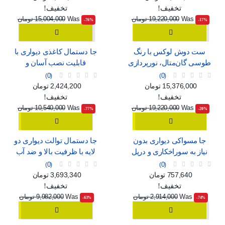
تخفیف!
تخفیف!
Was
19,220,000 تومان
Was
15,004,000 تومان
‎-76%
‎-17%
ست دوش لوکس با رنگ
جا دستمال کاغذی دیواری با
طوسی گان‌متال، نورپردازی
قابلیت نصب آسان و
محیطی و نمایشگر دیجیتال
پنجره‌ی نمایش
0
0
قیمت
قیمت عادی
قیمت
قیمت عادی
15,376,000 تومان
2,424,200 تومان
تخفیف!
تخفیف!
Was
19,220,000 تومان
Was
10,540,000 تومان
‎-77%
‎-20%
جا مسواکی دیواری بدون
جا دستمال توالت دیواری دو
نیاز به سوراخکاری و دریل
لایه با ظرفیت بالا و ضد آب
0
0
قیمت
قیمت عادی
قیمت
قیمت عادی
757,640 تومان
3,693,340 تومان
تخفیف!
تخفیف!
Was
2,914,000 تومان
Was
9,982,000 تومان
‎-63%
‎-74%