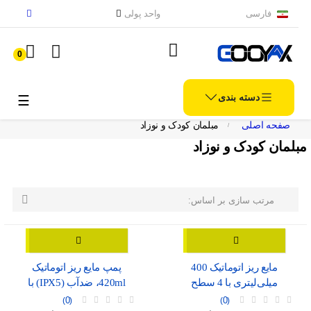
فارسی
واحد پولی
0
دسته بندی
الملاح
☰
صفحه اصلی
مبلمان کودک و نوزاد
مبلمان کودک و نوزاد

مرتب سازی بر اساس:
مایع ریز اتوماتیک 400
پمپ مایع ریز اتوماتیک
میلی‌لیتری با 4 سطح
420ml، ضدآب (IPX5) با
تنظیم، موجود در دو رنگ
نمایشگر شارژ و درگاه USB-
0
0