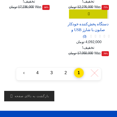
تخفیف!
تخفیف!
Was
12,276,000 تومان
Was
17,236,000 تومان
‎-84%
‎-75%
دستگاه پخش‌کننده خودکار
صابون با شارژ USB و
صفحه نمایش دیجیتال
0
قیمت
قیمت عادی
4,092,000 تومان
تخفیف!
Was
17,050,000 تومان
‎-76%
›
4
3
2
1
‹

بازگشت به بالای صفحه