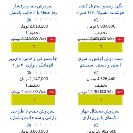
نگهدارنده و استریل کننده
سردوش حمام پرفشار
هوشمند مسواک UV همراه
Musurjoy با 3 حالت پاشش،
با خشک‌کن و جای لیوان
مدل گرد 15 سانتی‌متری
0
0
قیمت
قیمت عادی
قیمت
قیمت عادی
5,084,000 تومان
2,018,100 تومان
تخفیف!
تخفیف!
Was
12,400,000 تومان
Was
9,610,000 تومان
‎-79%
‎-59%
ست دوش لوکس با سری
جا مسواکی و خمیردندان‌ریز
اصلی و دستی، سیستم
اتوماتیک دیواری، ۲ در ۱
فشار قوی و شلنگ بلند
0
0
قیمت
قیمت عادی
قیمت
قیمت عادی
4,626,440 تومان
1,147,000 تومان
تخفیف!
تخفیف!
Was
17,794,000 تومان
Was
4,588,000 تومان
‎-75%
‎-74%
سردوش دیجیتال چهار
سردوش حمام با طراحی
دکمه‌ای با نورپردازی
بارانی و سه حالت پاشش،
محیطی و رنگ خاکستری
مناسب برای خانواده
0
0
قیمت
قیمت عادی
قیمت
قیمت عادی
15,952,600 تومان
3,600,960 تومان