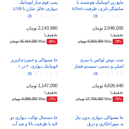
مایع ریز اتوماتیک هوشمند با
پمپ فوم ساز اتوماتیک
نمایشگر باتری، ظرفیت 420ml
دیواری، قابل شارژ با USB،
و استاندارد ضدآب IPX5
طرح مینیمال سفید و آبی
0
0
قیمت
قیمت عادی
قیمت
قیمت عادی
2,046,000 تومان
2,143,960 تومان
تخفیف!
تخفیف!
Was
6,820,000 تومان
Was
15,314,000 تومان
‎-86%
‎-70%
ست دوش لوکس با سری
جا مسواکی و خمیردندان‌ریز
اصلی و دستی، سیستم فشار
اتوماتیک دیواری، ۲ در ۱
قوی و شلنگ بلند
0
0
قیمت
قیمت عادی
قیمت
قیمت عادی
4,626,440 تومان
1,147,000 تومان
تخفیف!
تخفیف!
Was
17,794,000 تومان
Was
4,588,000 تومان
‎-75%
‎-74%
جا مسواکی دیواری بدون نیاز
جا دستمال توالت دیواری دو
به سوراخکاری و دریل
لایه با ظرفیت بالا و ضد آب