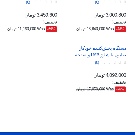
هوشمند، قابل شارژ با USB
قابلیت تنظیم جریان
0
0
قیمت
قیمت عادی
قیمت
قیمت عادی
3,000,800 تومان
3,459,600 تومان
تخفیف!
تخفیف!
Was
13,640,000 تومان
Was
11,160,000 تومان
‎-69%
‎-78%
دستگاه پخش‌کننده خودکار
صابون با شارژ USB و صفحه
نمایش دیجیتال
0
قیمت
قیمت عادی
4,092,000 تومان
تخفیف!
Was
17,050,000 تومان
‎-76%