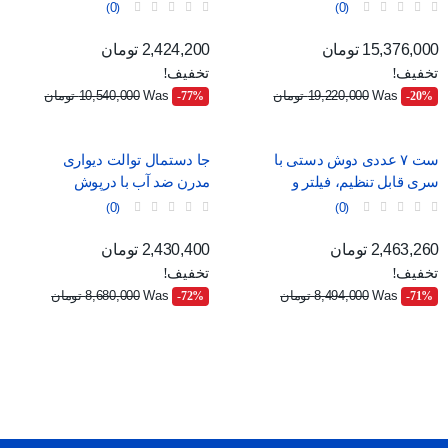
محیطی و نمایشگر دیجیتال
نمایش
0
0
قیمت
قیمت عادی
قیمت
قیمت عادی
15,376,000 تومان
2,424,200 تومان
تخفیف!
تخفیف!
Was
19,220,000 تومان
Was
10,540,000 تومان
‎-77%
‎-20%
ست ۷ عددی دوش دستی با
جا دستمال توالت دیواری
سری قابل تنظیم، فیلتر و
مدرن ضد آب با درپوش
ماساژور
0
0
قیمت
قیمت عادی
قیمت
قیمت عادی
2,463,260 تومان
2,430,400 تومان
تخفیف!
تخفیف!
Was
8,494,000 تومان
Was
8,680,000 تومان
‎-72%
‎-71%