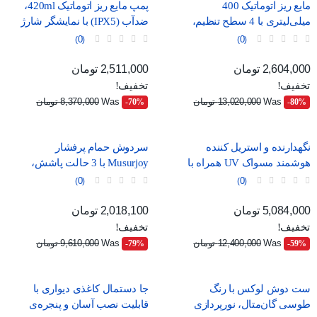
مایع ریز اتوماتیک 400
پمپ مایع ریز اتوماتیک 420ml،
میلی‌لیتری با 4 سطح تنظیم،
ضدآب (IPX5) با نمایشگر شارژ
موجود در دو رنگ سفید و
و درگاه USB-C
0
0
مشکی
قیمت
قیمت عادی
قیمت
قیمت عادی
2,604,000 تومان
2,511,000 تومان
تخفیف!
تخفیف!
Was
13,020,000 تومان
Was
8,370,000 تومان
‎-70%
‎-80%
نگهدارنده و استریل کننده
سردوش حمام پرفشار
هوشمند مسواک UV همراه با
Musurjoy با 3 حالت پاشش،
خشک‌کن و جای لیوان
مدل گرد 15 سانتی‌متری
0
0
قیمت
قیمت عادی
قیمت
قیمت عادی
5,084,000 تومان
2,018,100 تومان
تخفیف!
تخفیف!
Was
12,400,000 تومان
Was
9,610,000 تومان
‎-79%
‎-59%
ست دوش لوکس با رنگ
جا دستمال کاغذی دیواری با
طوسی گان‌متال، نورپردازی
قابلیت نصب آسان و پنجره‌ی