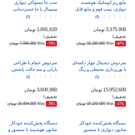
مایع ریز اتوماتیک هوشمند
ست جا مسواکی دیواری
دیواری، پمپ فوم و مایع قابل
مینیمال با جا خمیردندانی
شارژ با USB و 4 حالت تنظیم
اتوماتیک، لیوان آهنربایی و دو
0
0
کشو ارگانایزر
قیمت
قیمت عادی
قیمت
قیمت عادی
3,375,900 تومان
1,891,620 تومان
تخفیف!
تخفیف!
Was
10,230,000 تومان
Was
7,006,000 تومان
‎-73%
‎-67%
سردوش دیجیتال چهار دکمه‌ای
سردوش حمام با طراحی
با نورپردازی محیطی و رنگ
بارانی و سه حالت پاشش،
خاکستری
مناسب برای خانواده
0
0
قیمت
قیمت عادی
قیمت
قیمت عادی
15,952,600 تومان
3,600,960 تومان
تخفیف!
تخفیف!
Was
19,220,000 تومان
Was
15,004,000 تومان
‎-76%
‎-17%
دستگاه پخش‌کننده خودکار
دستگاه پخش‌کننده خودکار
صابون دیواری با سنسور
صابون هوشمند با سنسور و