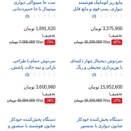
مایع ریز اتوماتیک هوشمند
ست جا مسواکی دیواری
دیواری، پمپ فوم و مایع قابل
مینیمال با جا خمیردندانی
شارژ با USB و 4 حالت تنظیم
اتوماتیک، لیوان آهنربایی و دو
0
0
کشو ارگانایزر
قیمت
قیمت عادی
قیمت
قیمت عادی
3,375,900 تومان
1,891,620 تومان
تخفیف!
تخفیف!
Was
10,230,000 تومان
Was
7,006,000 تومان
‎-73%
‎-67%
سردوش دیجیتال چهار دکمه‌ای
سردوش حمام با طراحی
با نورپردازی محیطی و رنگ
بارانی و سه حالت پاشش،
خاکستری
مناسب برای خانواده
0
0
قیمت
قیمت عادی
قیمت
قیمت عادی
15,952,600 تومان
3,600,960 تومان
تخفیف!
تخفیف!
Was
19,220,000 تومان
Was
15,004,000 تومان
‎-76%
‎-17%
دستگاه پخش‌کننده خودکار
دستگاه پخش‌کننده خودکار
صابون دیواری با سنسور
صابون هوشمند با سنسور و