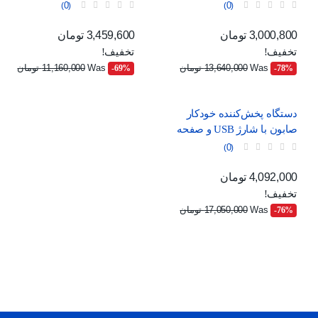
هوشمند، قابل شارژ با USB
قابلیت تنظیم جریان
0
0
قیمت
قیمت عادی
قیمت
قیمت عادی
3,000,800 تومان
3,459,600 تومان
تخفیف!
تخفیف!
Was
13,640,000 تومان
Was
11,160,000 تومان
‎-69%
‎-78%
دستگاه پخش‌کننده خودکار
صابون با شارژ USB و صفحه
نمایش دیجیتال
0
قیمت
قیمت عادی
4,092,000 تومان
تخفیف!
Was
17,050,000 تومان
‎-76%