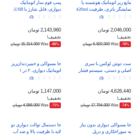
مایع ریز اتوماتیک هوشمند با
پمپ فوم ساز اتوماتیک
نمایشگر باتری، ظرفیت 420ml
دیواری، قابل شارژ با USB،
و استاندارد ضدآب IPX5
طرح مینیمال سفید و آبی
0
0
قیمت
قیمت عادی
قیمت
قیمت عادی
2,046,000 تومان
2,143,960 تومان
تخفیف!
تخفیف!
Was
6,820,000 تومان
Was
15,314,000 تومان
‎-86%
‎-70%
ست دوش لوکس با سری
جا مسواکی و خمیردندان‌ریز
اصلی و دستی، سیستم فشار
اتوماتیک دیواری، ۲ در ۱
قوی و شلنگ بلند
0
0
قیمت
قیمت عادی
قیمت
قیمت عادی
4,626,440 تومان
1,147,000 تومان
تخفیف!
تخفیف!
Was
17,794,000 تومان
Was
4,588,000 تومان
‎-75%
‎-74%
جا مسواکی دیواری بدون نیاز
جا دستمال توالت دیواری دو
به سوراخکاری و دریل
لایه با ظرفیت بالا و ضد آب