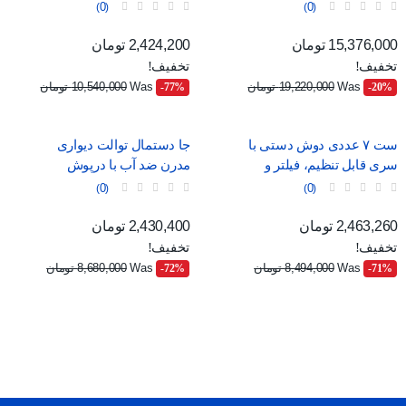
محیطی و نمایشگر دیجیتال
نمایش
0
0
قیمت
قیمت عادی
قیمت
قیمت عادی
15,376,000 تومان
2,424,200 تومان
تخفیف!
تخفیف!
Was
19,220,000 تومان
Was
10,540,000 تومان
‎-77%
‎-20%
ست ۷ عددی دوش دستی با
جا دستمال توالت دیواری
سری قابل تنظیم، فیلتر و
مدرن ضد آب با درپوش
ماساژور
0
0
قیمت
قیمت عادی
قیمت
قیمت عادی
2,463,260 تومان
2,430,400 تومان
تخفیف!
تخفیف!
Was
8,494,000 تومان
Was
8,680,000 تومان
‎-72%
‎-71%