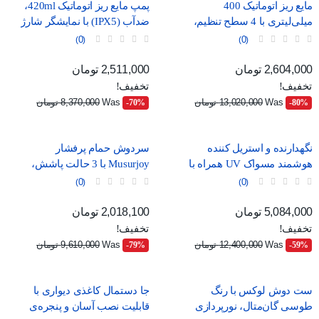
مایع ریز اتوماتیک 400
پمپ مایع ریز اتوماتیک 420ml،
میلی‌لیتری با 4 سطح تنظیم،
ضدآب (IPX5) با نمایشگر شارژ
موجود در دو رنگ سفید و
و درگاه USB-C
0
0
مشکی
قیمت
قیمت عادی
قیمت
قیمت عادی
2,604,000 تومان
2,511,000 تومان
تخفیف!
تخفیف!
Was
13,020,000 تومان
Was
8,370,000 تومان
‎-70%
‎-80%
نگهدارنده و استریل کننده
سردوش حمام پرفشار
هوشمند مسواک UV همراه با
Musurjoy با 3 حالت پاشش،
خشک‌کن و جای لیوان
مدل گرد 15 سانتی‌متری
0
0
قیمت
قیمت عادی
قیمت
قیمت عادی
5,084,000 تومان
2,018,100 تومان
تخفیف!
تخفیف!
Was
12,400,000 تومان
Was
9,610,000 تومان
‎-79%
‎-59%
ست دوش لوکس با رنگ
جا دستمال کاغذی دیواری با
طوسی گان‌متال، نورپردازی
قابلیت نصب آسان و پنجره‌ی