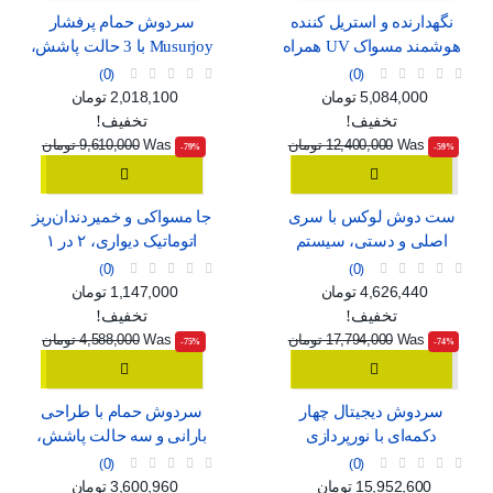
نگهدارنده و استریل کننده
سردوش حمام پرفشار
هوشمند مسواک UV همراه
Musurjoy با 3 حالت پاشش،
با خشک‌کن و جای لیوان
مدل گرد 15 سانتی‌متری
0
0
قیمت
قیمت عادی
قیمت
قیمت عادی
5,084,000 تومان
2,018,100 تومان
تخفیف!
تخفیف!
Was
12,400,000 تومان
Was
9,610,000 تومان
‎-79%
‎-59%
ست دوش لوکس با سری
جا مسواکی و خمیردندان‌ریز
اصلی و دستی، سیستم
اتوماتیک دیواری، ۲ در ۱
فشار قوی و شلنگ بلند
0
0
قیمت
قیمت عادی
قیمت
قیمت عادی
4,626,440 تومان
1,147,000 تومان
تخفیف!
تخفیف!
Was
17,794,000 تومان
Was
4,588,000 تومان
‎-75%
‎-74%
سردوش دیجیتال چهار
سردوش حمام با طراحی
دکمه‌ای با نورپردازی
بارانی و سه حالت پاشش،
محیطی و رنگ خاکستری
مناسب برای خانواده
0
0
قیمت
قیمت عادی
قیمت
قیمت عادی
15,952,600 تومان
3,600,960 تومان