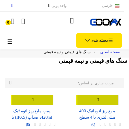
فارسی
واحد پولی
0
دسته بندی
الملاح
☰
صفحه اصلی
سنگ های قیمتی و نیمه قیمتی
سنگ های قیمتی و نیمه قیمتی

مرتب سازی بر اساس:
مایع ریز اتوماتیک 400
پمپ مایع ریز اتوماتیک
میلی‌لیتری با 4 سطح
420ml، ضدآب (IPX5) با
تنظیم، موجود در دو رنگ
نمایشگر شارژ و درگاه USB-
0
0