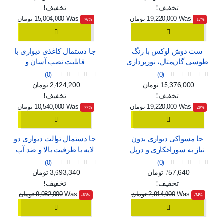
تخفیف!
تخفیف!
Was
19,220,000 تومان
Was
15,004,000 تومان
‎-76%
‎-17%
ست دوش لوکس با رنگ
جا دستمال کاغذی دیواری با
طوسی گان‌متال، نورپردازی
قابلیت نصب آسان و
محیطی و نمایشگر دیجیتال
پنجره‌ی نمایش
0
0
قیمت
قیمت عادی
قیمت
قیمت عادی
15,376,000 تومان
2,424,200 تومان
تخفیف!
تخفیف!
Was
19,220,000 تومان
Was
10,540,000 تومان
‎-77%
‎-20%
جا مسواکی دیواری بدون
جا دستمال توالت دیواری دو
نیاز به سوراخکاری و دریل
لایه با ظرفیت بالا و ضد آب
0
0
قیمت
قیمت عادی
قیمت
قیمت عادی
757,640 تومان
3,693,340 تومان
تخفیف!
تخفیف!
Was
2,914,000 تومان
Was
9,982,000 تومان
‎-63%
‎-74%