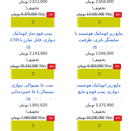
سفید و مشکی
C
قیمت
قیمت عادی
قیمت
قیمت عادی
2,604,000 تومان
2,511,000 تومان
تخفیف!
تخفیف!
Was
13,020,000 تومان
Was
8,370,000 تومان
‎-70%
‎-80%
مایع ریز اتوماتیک هوشمند با
پمپ فوم ساز اتوماتیک
نمایشگر باتری، ظرفیت
دیواری، قابل شارژ با USB،
420ml و استاندارد ضدآب
طرح مینیمال سفید و آبی
0
0
IPX5
قیمت
قیمت عادی
قیمت
قیمت عادی
2,046,000 تومان
2,143,960 تومان
تخفیف!
تخفیف!
Was
6,820,000 تومان
Was
15,314,000 تومان
‎-86%
‎-70%
مایع ریز اتوماتیک هوشمند
ست جا مسواکی دیواری
دیواری، پمپ فوم و مایع
مینیمال با جا خمیردندانی
قابل شارژ با USB و 4 حالت
اتوماتیک، لیوان آهنربایی و
0
0
تنظیم
دو کشو ارگانایزر
قیمت
قیمت عادی
قیمت
قیمت عادی
3,375,900 تومان
1,891,620 تومان
تخفیف!
تخفیف!
Was
10,230,000 تومان
Was
7,006,000 تومان
‎-73%
‎-67%