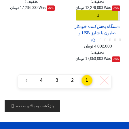
تخفیف!
تخفیف!
Was
12,276,000 تومان
Was
17,236,000 تومان
‎-84%
‎-75%
دستگاه پخش‌کننده خودکار
صابون با شارژ USB و
صفحه نمایش دیجیتال
0
قیمت
قیمت عادی
4,092,000 تومان
تخفیف!
Was
17,050,000 تومان
‎-76%
›
4
3
2
1
‹

بازگشت به بالای صفحه