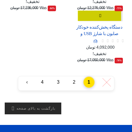
تخفیف!
تخفیف!
Was
12,276,000 تومان
Was
17,236,000 تومان
‎-84%
‎-75%
دستگاه پخش‌کننده خودکار
صابون با شارژ USB و
صفحه نمایش دیجیتال
0
قیمت
قیمت عادی
4,092,000 تومان
تخفیف!
Was
17,050,000 تومان
‎-76%
›
4
3
2
1
‹

بازگشت به بالای صفحه