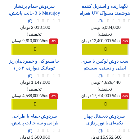
نگهدارنده و استریل کننده
سردوش حمام پرفشار
هوشمند مسواک UV همراه
Musurjoy با 3 حالت پاشش،
با خشک‌کن و جای لیوان
مدل گرد 15 سانتی‌متری
0
0
قیمت
قیمت عادی
قیمت
قیمت عادی
5,084,000 تومان
2,018,100 تومان
تخفیف!
تخفیف!
Was
12,400,000 تومان
Was
9,610,000 تومان
‎-79%
‎-59%
ست دوش لوکس با سری
جا مسواکی و خمیردندان‌ریز
اصلی و دستی، سیستم
اتوماتیک دیواری، ۲ در ۱
فشار قوی و شلنگ بلند
0
0
قیمت
قیمت عادی
قیمت
قیمت عادی
4,626,440 تومان
1,147,000 تومان
تخفیف!
تخفیف!
Was
17,794,000 تومان
Was
4,588,000 تومان
‎-75%
‎-74%
سردوش دیجیتال چهار
سردوش حمام با طراحی
دکمه‌ای با نورپردازی
بارانی و سه حالت پاشش،
محیطی و رنگ خاکستری
مناسب برای خانواده
0
0
قیمت
قیمت عادی
قیمت
قیمت عادی
15,952,600 تومان
3,600,960 تومان