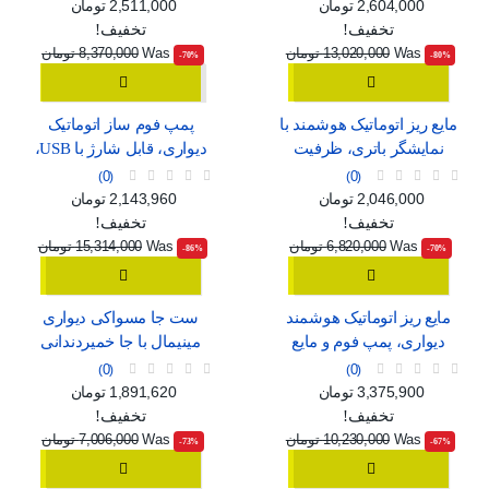
سفید و مشکی
C
قیمت
قیمت عادی
قیمت
قیمت عادی
2,604,000 تومان
2,511,000 تومان
تخفیف!
تخفیف!
Was
13,020,000 تومان
Was
8,370,000 تومان
‎-70%
‎-80%
مایع ریز اتوماتیک هوشمند با
پمپ فوم ساز اتوماتیک
نمایشگر باتری، ظرفیت
دیواری، قابل شارژ با USB،
420ml و استاندارد ضدآب
طرح مینیمال سفید و آبی
0
0
IPX5
قیمت
قیمت عادی
قیمت
قیمت عادی
2,046,000 تومان
2,143,960 تومان
تخفیف!
تخفیف!
Was
6,820,000 تومان
Was
15,314,000 تومان
‎-86%
‎-70%
مایع ریز اتوماتیک هوشمند
ست جا مسواکی دیواری
دیواری، پمپ فوم و مایع
مینیمال با جا خمیردندانی
قابل شارژ با USB و 4 حالت
اتوماتیک، لیوان آهنربایی و
0
0
تنظیم
دو کشو ارگانایزر
قیمت
قیمت عادی
قیمت
قیمت عادی
3,375,900 تومان
1,891,620 تومان
تخفیف!
تخفیف!
Was
10,230,000 تومان
Was
7,006,000 تومان
‎-73%
‎-67%