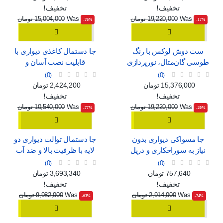
تخفیف!
تخفیف!
Was
19,220,000 تومان
Was
15,004,000 تومان
‎-76%
‎-17%
ست دوش لوکس با رنگ
جا دستمال کاغذی دیواری با
طوسی گان‌متال، نورپردازی
قابلیت نصب آسان و
محیطی و نمایشگر دیجیتال
پنجره‌ی نمایش
0
0
قیمت
قیمت عادی
قیمت
قیمت عادی
15,376,000 تومان
2,424,200 تومان
تخفیف!
تخفیف!
Was
19,220,000 تومان
Was
10,540,000 تومان
‎-77%
‎-20%
جا مسواکی دیواری بدون
جا دستمال توالت دیواری دو
نیاز به سوراخکاری و دریل
لایه با ظرفیت بالا و ضد آب
0
0
قیمت
قیمت عادی
قیمت
قیمت عادی
757,640 تومان
3,693,340 تومان
تخفیف!
تخفیف!
Was
2,914,000 تومان
Was
9,982,000 تومان
‎-63%
‎-74%