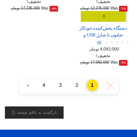
تخفیف!
تخفیف!
Was
12,276,000 تومان
Was
17,236,000 تومان
‎-84%
‎-75%
دستگاه پخش‌کننده خودکار
صابون با شارژ USB و
صفحه نمایش دیجیتال
0
قیمت
قیمت عادی
4,092,000 تومان
تخفیف!
Was
17,050,000 تومان
‎-76%
›
4
3
2
1
‹

بازگشت به بالای صفحه