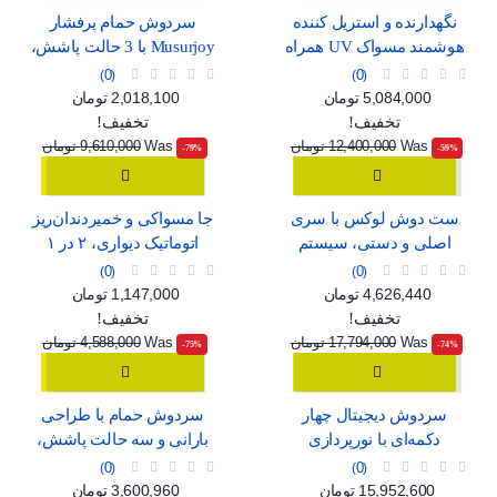
نگهدارنده و استریل کننده
سردوش حمام پرفشار
هوشمند مسواک UV همراه
Musurjoy با 3 حالت پاشش،
با خشک‌کن و جای لیوان
مدل گرد 15 سانتی‌متری
0
0
قیمت
قیمت عادی
قیمت
قیمت عادی
5,084,000 تومان
2,018,100 تومان
تخفیف!
تخفیف!
Was
12,400,000 تومان
Was
9,610,000 تومان
‎-79%
‎-59%
ست دوش لوکس با سری
جا مسواکی و خمیردندان‌ریز
اصلی و دستی، سیستم
اتوماتیک دیواری، ۲ در ۱
فشار قوی و شلنگ بلند
0
0
قیمت
قیمت عادی
قیمت
قیمت عادی
4,626,440 تومان
1,147,000 تومان
تخفیف!
تخفیف!
Was
17,794,000 تومان
Was
4,588,000 تومان
‎-75%
‎-74%
سردوش دیجیتال چهار
سردوش حمام با طراحی
دکمه‌ای با نورپردازی
بارانی و سه حالت پاشش،
محیطی و رنگ خاکستری
مناسب برای خانواده
0
0
قیمت
قیمت عادی
قیمت
قیمت عادی
15,952,600 تومان
3,600,960 تومان