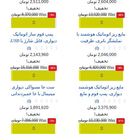
سفید و مشکی
C
قیمت
قیمت عادی
قیمت
قیمت عادی
2,604,000 تومان
2,511,000 تومان
تخفیف!
تخفیف!
Was
13,020,000 تومان
Was
8,370,000 تومان
‎-70%
‎-80%
مایع ریز اتوماتیک هوشمند با
پمپ فوم ساز اتوماتیک
نمایشگر باتری، ظرفیت
دیواری، قابل شارژ با USB،
420ml و استاندارد ضدآب
طرح مینیمال سفید و آبی
0
0
IPX5
قیمت
قیمت عادی
قیمت
قیمت عادی
2,046,000 تومان
2,143,960 تومان
تخفیف!
تخفیف!
Was
6,820,000 تومان
Was
15,314,000 تومان
‎-86%
‎-70%
مایع ریز اتوماتیک هوشمند
ست جا مسواکی دیواری
دیواری، پمپ فوم و مایع
مینیمال با جا خمیردندانی
قابل شارژ با USB و 4 حالت
اتوماتیک، لیوان آهنربایی و
0
0
تنظیم
دو کشو ارگانایزر
قیمت
قیمت عادی
قیمت
قیمت عادی
3,375,900 تومان
1,891,620 تومان
تخفیف!
تخفیف!
Was
10,230,000 تومان
Was
7,006,000 تومان
‎-73%
‎-67%