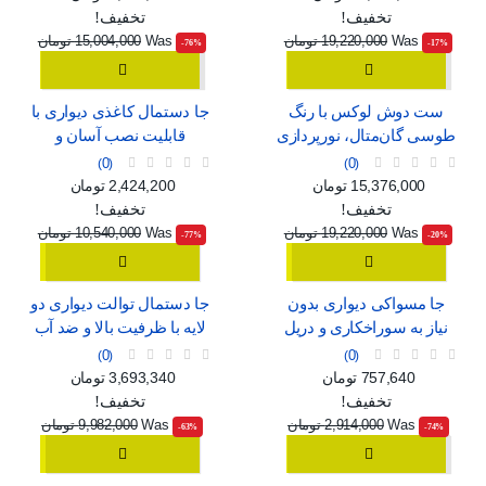
تخفیف!
تخفیف!
Was
19,220,000 تومان
Was
15,004,000 تومان
‎-76%
‎-17%
ست دوش لوکس با رنگ
جا دستمال کاغذی دیواری با
طوسی گان‌متال، نورپردازی
قابلیت نصب آسان و
محیطی و نمایشگر دیجیتال
پنجره‌ی نمایش
0
0
قیمت
قیمت عادی
قیمت
قیمت عادی
15,376,000 تومان
2,424,200 تومان
تخفیف!
تخفیف!
Was
19,220,000 تومان
Was
10,540,000 تومان
‎-77%
‎-20%
جا مسواکی دیواری بدون
جا دستمال توالت دیواری دو
نیاز به سوراخکاری و دریل
لایه با ظرفیت بالا و ضد آب
0
0
قیمت
قیمت عادی
قیمت
قیمت عادی
757,640 تومان
3,693,340 تومان
تخفیف!
تخفیف!
Was
2,914,000 تومان
Was
9,982,000 تومان
‎-63%
‎-74%