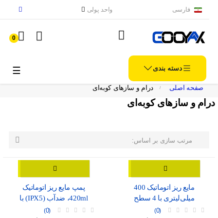
فارسی
واحد پولی
0
دسته بندی
الملاح
☰
صفحه اصلی
درام و سازهای کوبه‌ای
درام و سازهای کوبه‌ای

مرتب سازی بر اساس:
مایع ریز اتوماتیک 400
پمپ مایع ریز اتوماتیک
میلی‌لیتری با 4 سطح
420ml، ضدآب (IPX5) با
تنظیم، موجود در دو رنگ
نمایشگر شارژ و درگاه USB-
0
0