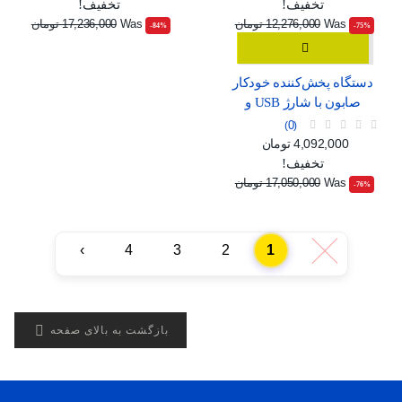
تخفیف!
تخفیف!
Was
12,276,000 تومان
Was
17,236,000 تومان
‎-84%
‎-75%
دستگاه پخش‌کننده خودکار
صابون با شارژ USB و
صفحه نمایش دیجیتال
0
قیمت
قیمت عادی
4,092,000 تومان
تخفیف!
Was
17,050,000 تومان
‎-76%
›
4
3
2
1
‹

بازگشت به بالای صفحه