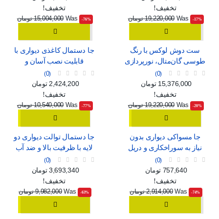
تخفیف!
تخفیف!
Was
19,220,000 تومان
Was
15,004,000 تومان
‎-76%
‎-17%
ست دوش لوکس با رنگ
جا دستمال کاغذی دیواری با
طوسی گان‌متال، نورپردازی
قابلیت نصب آسان و
محیطی و نمایشگر دیجیتال
پنجره‌ی نمایش
0
0
قیمت
قیمت عادی
قیمت
قیمت عادی
15,376,000 تومان
2,424,200 تومان
تخفیف!
تخفیف!
Was
19,220,000 تومان
Was
10,540,000 تومان
‎-77%
‎-20%
جا مسواکی دیواری بدون
جا دستمال توالت دیواری دو
نیاز به سوراخکاری و دریل
لایه با ظرفیت بالا و ضد آب
0
0
قیمت
قیمت عادی
قیمت
قیمت عادی
757,640 تومان
3,693,340 تومان
تخفیف!
تخفیف!
Was
2,914,000 تومان
Was
9,982,000 تومان
‎-63%
‎-74%