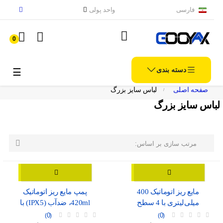
فارسی
واحد پولی
0
دسته بندی
الملاح
☰
صفحه اصلی
لباس سایز بزرگ
لباس سایز بزرگ

مرتب سازی بر اساس:
مایع ریز اتوماتیک 400
پمپ مایع ریز اتوماتیک
میلی‌لیتری با 4 سطح
420ml، ضدآب (IPX5) با
تنظیم، موجود در دو رنگ
نمایشگر شارژ و درگاه USB-
0
0