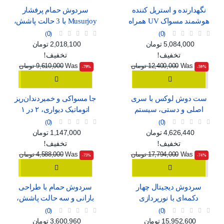
نگهدارنده و استریل کننده
سردوش حمام پرفشار
هوشمند مسواک UV همراه
Musurjoy با 3 حالت پاشش،
با خشک‌کن و جای لیوان
مدل گرد 15 سانتی‌متری
0
0
قیمت
قیمت عادی
قیمت
قیمت عادی
5,084,000 تومان
2,018,100 تومان
تخفیف!
تخفیف!
Was
12,400,000 تومان
Was
9,610,000 تومان
‎-79%
‎-59%
ست دوش لوکس با سری
جا مسواکی و خمیردندان‌ریز
اصلی و دستی، سیستم
اتوماتیک دیواری، ۲ در ۱
فشار قوی و شلنگ بلند
0
0
قیمت
قیمت عادی
قیمت
قیمت عادی
4,626,440 تومان
1,147,000 تومان
تخفیف!
تخفیف!
Was
17,794,000 تومان
Was
4,588,000 تومان
‎-75%
‎-74%
سردوش دیجیتال چهار
سردوش حمام با طراحی
دکمه‌ای با نورپردازی
بارانی و سه حالت پاشش،
محیطی و رنگ خاکستری
مناسب برای خانواده
0
0
قیمت
قیمت عادی
قیمت
قیمت عادی
15,952,600 تومان
3,600,960 تومان