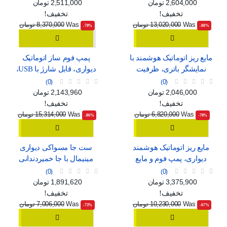
سفید و مشکی
C
قیمت
قیمت عادی
قیمت
قیمت عادی
2,604,000 تومان
2,511,000 تومان
تخفیف!
تخفیف!
Was
13,020,000 تومان
Was
8,370,000 تومان
‎-70%
‎-80%
مایع ریز اتوماتیک هوشمند با
پمپ فوم ساز اتوماتیک
نمایشگر باتری، ظرفیت
دیواری، قابل شارژ با USB،
420ml و استاندارد ضدآب
طرح مینیمال سفید و آبی
0
0
IPX5
قیمت
قیمت عادی
قیمت
قیمت عادی
2,046,000 تومان
2,143,960 تومان
تخفیف!
تخفیف!
Was
6,820,000 تومان
Was
15,314,000 تومان
‎-86%
‎-70%
مایع ریز اتوماتیک هوشمند
ست جا مسواکی دیواری
دیواری، پمپ فوم و مایع
مینیمال با جا خمیردندانی
قابل شارژ با USB و 4 حالت
اتوماتیک، لیوان آهنربایی و
0
0
تنظیم
دو کشو ارگانایزر
قیمت
قیمت عادی
قیمت
قیمت عادی
3,375,900 تومان
1,891,620 تومان
تخفیف!
تخفیف!
Was
10,230,000 تومان
Was
7,006,000 تومان
‎-73%
‎-67%