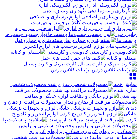
لوازم الکترونیکی اداری
نگهداری و سازماندهی
لوازم نوشتاری و اصلاحی
کاغذ، برچسب و فهرست
نورپردازی اداری
لوازم
جانبی میز
نوار چسب، چسب ها
و بست ها
بسته بندی و حمل و نقل
برچسب های لوازم التحریر
کادوپیچی و کاردستی
صندلی و کاناپه
کیف های حمل
کارت تبریک و کارت پستال
تزئینات کلاس درس
نمایش همه
محصولات شخصی
سازی شده
محصولات مراقبت
بهداشتی
لوازم خانگی و نظافت
محصولات مراقبت از دهان و
دندان
لوازم و تجهیزات پزشکی
خانگی
لوازم التحریر و کادوپیچ
کردن
مراقبت از پوست
سلامت پا
محصولات سلامتی و آرامش
فندک و ابزارهای کاربردی
ماساژور برقی