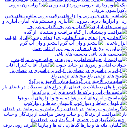
نیک
نورپردازی بیرونی
دکوراسیون بیرونی
ماشین های چمن
زنی و ابزارهای برقی بیرونی
آبیاری و
سیستم های آبیاری
گلدان و ظروف
مراقبت و پشتیبانی از گیاه
گلخانه و چراغ های رشد
ابزار باغبانی
استخر و وان آب گرم
ژنراتور و برق قابل حمل
مجسمه های باغی
مراقبت از
حیوانات اهلی و زنبورها در حیاط خلوت
کنترل آفات
کباب پز و آشپزی در فضای باز
میخ های تزئینی باغ
سایه بان، آلاچیق و پرگولا
چراغ های تعطیلات در فضای باز
باغچه های آبی و برکه ها
دماسنج و ابزارهای آب و هوا
تابلوهای حیاط و دیوارکوب
گرمایش و سرمایش در فضای
باز
مراقبت از پرندگان و حیات
وحش
نگهداری در فضای باز
گیاهان، دانه ها و پیازها
برف