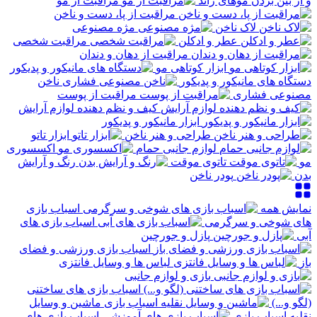
و از بین بردن موهای زائد
مراقبت از مو
مراقبت از پا، دست و ناخن
لاک ناخن
مژه مصنوعی
عطر و ادکلن
مراقبت شخصی
مراقبت از دهان و دندان
ابزار کوتاهی مو
دستگاه های مانیکور و پدیکور
ناخن
مصنوعی فشاری
مراقبت از پوست
کیف و نظم دهنده لوازم آرایش
ابزار مانیکور و پدیکور
طراحی و هنر ناخن
ابزار تاتو
لوازم جانبی حمام
اکسسوری
مو
تاتوی موقت
رنگ و آرایش
بدن
پودر ناخن
نمایش همه
اسباب بازی
های شوخی و سرگرمی
اسباب بازی های
آبی
پازل و جورچین
اسباب بازی ورزشی و فضای
باز
لباس ها و وسایل فانتزی
بازی و لوازم جانبی
اسباب بازی های ساختنی
(لگو و...)
ماشین و وسایل
نقلیه اسباب بازی
اسباب بازی های