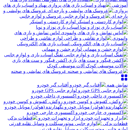
آموزشی
پهپاد و اسباب بازی های
پروازی
عروسک های پولیشی و
پارچه ای
عروسک و لوازم جانبی
لوازم کاردستی و استیکر
اسباب بازی نوزاد و نوپا
لباس نمایش و بازی های
وانمودی
لوازم نقاشی و طراحی
اسباب بازی های الکترونیکی
لوازم جشن و مهمانی
تفنگ اسباب بازی و لوازم جانبی
اکشن فیگور و ست های بازی
آلات موسیقی کودک
عروسک های نمایشی و صحنه
نمایش همه
آفتاب گیر خودرو
لوازم جانبی GPS خودرو
اکسسوری داخلی خودرو
روکش، کفپوش و کوسن خودرو
نگهدارنده (هولدر) موبایل خودرو
اکسسوری خارجی خودرو
ابزار و تجهیزات خودرو
قطعات یدکی
لوازم جانبی موتورسیکلت و وسایل نقلیه قدرتی