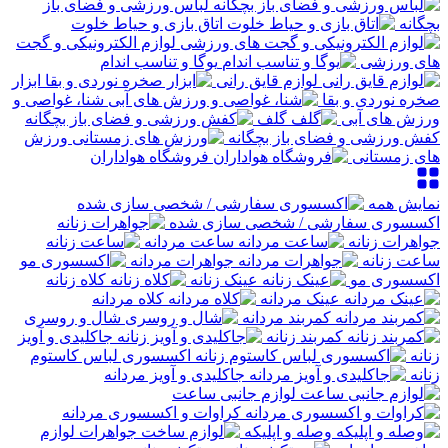
لباس ورزشی و فضای باز
بچگانه
اتاق بازی و حیاط خلوت
لوازم الکترونیکی و گجت
های ورزشی
یوگا و تناسب اندام
لوازم قایق رانی
ابزار
صخره نوردی و بقا
شنا، غواصی و
ورزش های آبی
گلف
کفش ورزشی و فضای باز بچگانه
ورزش
های زمستانی
فروشگاه هواداران
نمایش همه
اکسسوری سفارشی / شخصی سازی شده
جواهرات زنانه
ساعت مردانه
ساعت زنانه
جواهرات مردانه
اکسسوری مو
عینک زنانه
کلاه زنانه
عینک مردانه
کلاه مردانه
کمربند مردانه
شال و روسری
کمربند زنانه
جاکلیدی و آویز
زنانه
اکسسوری لباس کاستوم
زنانه
جاکلیدی و آویز مردانه
لوازم جانبی ساعت
کراوات و اکسسوری مردانه
وصله و اپلیکه
لوازم