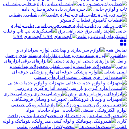
صدا و رادیو
تبلت، لپ
تاپ و لوازم جانبی
ذخیره سازی داده
باتری و لوازم جانبی
روشنایی
قطعات کامپیوتر
جی پی اس، ردیاب و لوازم
جانبی
چند راهی برق
استیکرهای لپ تاپ و تبلت
گجت های USB
نمایش همه
لوازم سرایداری و
بهداشتی
لوازم بسته بندی و حمل
و نقل
ابزارهای دستی
ابزارهای
برقی
محصولات بهداشت و
ایمنی شغلی
لوازم پزشکی حرفه ای
سخت افزارهای صنعتی
تجهیزات و لوازم خدمات غذایی
تست، اندازه گیری و بازرسی
ابزارهای برش
روشنایی تجاری
تجهیزات و وسایل فروشگاهی
چسب و درزگیر
لوازم الکترونیکی صنعتی
جابجایی مواد
محصولات ساینده و پرداخت
کاری
هیدرولیک، پنوماتیک و لوله
کشی
بست ها