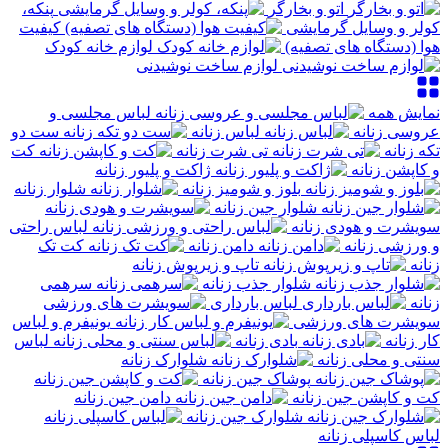
اتو و بخارگر
پنکه،
کولر و وسایل گرمایشی
کیفیت
هوا (دستگاه های تصفیه)
لوازم خانه کودک
لوازم ساخت نوشیدنی
نمایش همه
لباس مجلسی و
عروسی زنانه
لباس زنانه
ست دو
تکه زنانه
تی شرت زنانه
کت
و کاپشن زنانه
ژاکت و پلیور زنانه
بلوز و شومیز زنانه
شلوار زنانه
شلوار جین زنانه
سویشرت و هودی زنانه
لباس راحتی
و ورزشی زنانه
دامن زنانه
کت تک
زنانه
تاپ و زیرپوش زنانه
شلوار جذب زنانه
سرهمی
زنانه
لباس بارداری
سویشرت های ورزشی
یونیفرم و لباس
کار زنانه
بادی زنانه
لباس
سنتی و محلی زنانه
شلوارک زنانه
پوشاک جین زنانه
کت و کاپشن جین زنانه
دامن جین زنانه
شلوارک جین زنانه
لباس کاسپلی زنانه