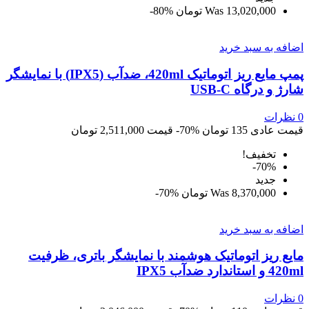
13,020,000 تومان
Was
‎-80%
اضافه به سبد خرید
پمپ مایع ریز اتوماتیک 420ml، ضدآب (IPX5) با نمایشگر
شارژ و درگاه USB-C
0
نظرات
قیمت عادی
135 تومان
‎-70%
قیمت
2,511,000 تومان
تخفیف!
‎-70%
جديد
8,370,000 تومان
Was
‎-70%
اضافه به سبد خرید
مایع ریز اتوماتیک هوشمند با نمایشگر باتری، ظرفیت
420ml و استاندارد ضدآب IPX5
0
نظرات