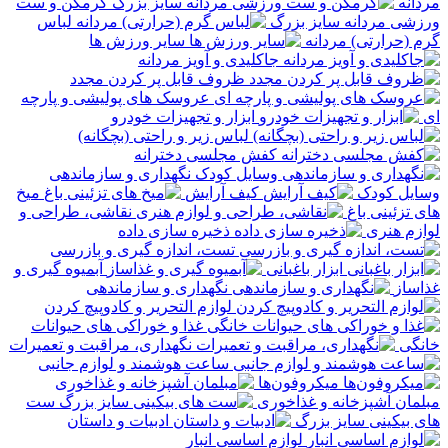
مردانه
گرمکن و ست
ورزشی مردانه سایز بزرگ
لباس
گرم (حرارتی) مردانه
سایر ورزش ها
جاکلیدی و آویز مردانه
ظروف قابل پر کردن مجدد
عروسک های پولیشی و پارچه
ای
ابزار و تجهیزات خودرو
لباس زیر و راحتی (بچگانه)
کفش مجلسی دخترانه
نگهداری و سازماندهی
وسایل کودک
کیف آرایش
میخ
های تزئینی باغ
نقاشی، طراحی و
لوازم هنری
ذخیره سازی داده
تست، اندازه گیری و بازرسی
ابزار باغبانی
آبمیوه گیری و
غذاساز
نگهداری و سازماندهی
لوازم التحریر و کادوپیچ کردن
غذا و خوراکی های حیوانات
خانگی
نگهداری، مراقبت و تعمیرات
ساعت هوشمند و لوازم جانبی
میکروفون‌ها
مبلمان آشپزخانه و غذاخوری
ست
های بیکینی سایز بزرگ
ادبیات و داستان
لوازم اساسی انبار