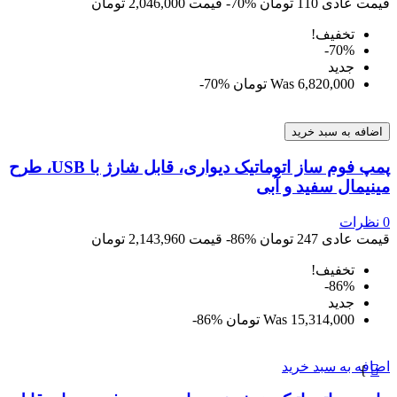
قیمت عادی
110 تومان
‎-70%
قیمت
2,046,000 تومان
تخفیف!
‎-70%
جديد
6,820,000 تومان
Was
‎-70%
اضافه به سبد خرید
پمپ فوم ساز اتوماتیک دیواری، قابل شارژ با USB، طرح
مینیمال سفید و آبی
0
نظرات
قیمت عادی
247 تومان
‎-86%
قیمت
2,143,960 تومان
تخفیف!
‎-86%
جديد
15,314,000 تومان
Was
‎-86%
اضافه به سبد خرید
}
