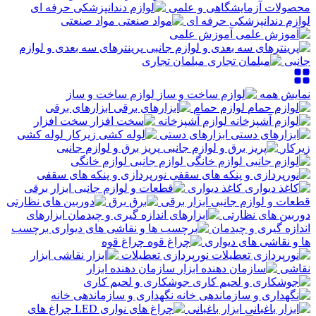
محصولات آزمایشگاهی و علمی
لوازم دندانپزشکی حرفه ای
مواد صنعتی
آموزش علمی
پرینترهای سه بعدی و لوازم
جانبی
مبلمان تجاری
نمایش همه
لوازم ساخت و ساز
لوازم حمام
ابزارهای برقی
لوازم آشپزخانه
سخت افزار
ابزارهای دستی
لوله کشی
زیرکار
پریز برق و لوازم جانبی
لوازم جانبی لوازم خانگی
نورپردازی و پنکه های سقفی
کاغذ دیواری
قطعات و لوازم جانبی ابزار برقی
برق
دوربین های نظارتی
ابزارهای
اندازه گیری و چیدمان
برچسب
ها و نقاشی های دیواری
چراغ قوه
نورپردازی تعطیلات
ابزار
نقاشی
سازمان دهنده ابزار
جوشکاری و لحیم کاری
نگهداری و سازماندهی خانه
ابزار باغبانی
چراغ های