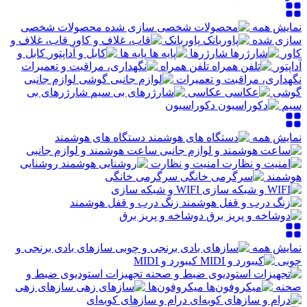
نمایش همه
محصولات شخصی
سازی شده
پاوربانک
قاب، غلاف و
کاور
شارژرها
پایه ها
کابل و
آداپتور
تلفن همراه
نگهداری، مراقبت و تعمیرات
لوازم جانبی
گوشی
عکاسی
شارژرهای بی
سیم
دکوراسیون
نمایش همه
دستگاه های هوشمند
ساعت هوشمند و لوازم جانبی
امنیت و نظارت
روشنایی
هوشمند
سرگرمی خانگی
WIFI و شبکه سازی
زنگ درب و قفل هوشمند
دوشاخه و پریز برق
نمایش همه
سازهای بادی برنجی و
چوبی
کیبورد و MIDI
تجهیزات استودیوی ضبط و
صحنه
میکروفون‌ها
سازهای زهی
درام و سازهای کوبه‌ای