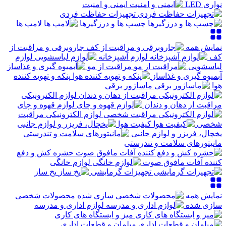
نواری LED
ایمنی و امنیت
تجهیزات حفاظت فردی
چسب ها و درزگیرها
لامپ ها
نمایش همه
جاروبرقی و مراقبت از
کف
لوازم آشپزخانه
لوازم
لباسشویی
مراقبت از مو
آبمیوه گیری و غذاساز
پنکه و تهویه کننده
هوا
ماساژور برقی
لوازم الکترونیکی
مراقبت از دهان و دندان
لوازم قهوه و چای
لوازم الکترونیکی مراقبت
شخصی
کیفیت هوا
یخچال، فریزر و لوازم جانبی
مانیتورهای سلامت و تندرستی
حشره کش و دفع
کننده آفات مافوق صوت
لوازم خانگی
تجهیزات گرمایشی
یخ ساز
نمایش همه
محصولات شخصی
سازی شده
لوازم اداری و مدرسه
میز و ایستگاه های کاری
مبلمان و قطعات اداری