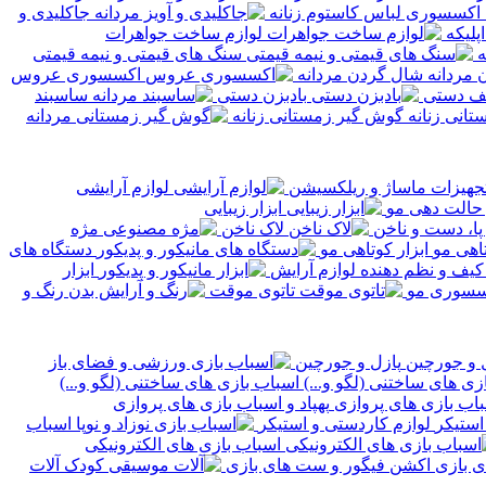
اکسسوری لباس کاستوم زنانه
جاکلیدی و
پلیکه
لوازم ساخت جواهرات
ه
سنگ های قیمتی و نیمه قیمتی
شال گردن مردانه
اکسسوری عروس
یف دستی
بادبزن دستی
ساسبند
گوش گیر زمستانی زنانه
جهیزات ماساژ و ریلکسیشن
لوازم آرایشی
 حالت دهی مو
ابزار زیبایی
پا، دست و ناخن
لاک ناخن
مژه
ابزار کوتاهی مو
دستگاه های
کیف و نظم دهنده لوازم آرایش
ابزار
سسوری مو
تاتوی موقت
رنگ و
پازل و جورچین
اسباب بازی های ساختنی (لگو و...)
پهپاد و اسباب بازی های پروازی
لوازم کاردستی و استیکر
اسباب
اسباب بازی های الکترونیکی
اکشن فیگور و ست های بازی
آلات