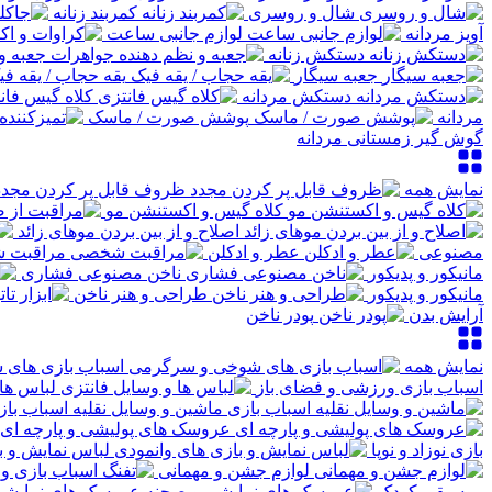
شال و روسری
کمربند زنانه
آویز مردانه
لوازم جانبی ساعت
دستکش زنانه
جعبه و
جعبه سیگار
یقه حجاب / یقه فی
دستکش مردانه
کلاه گیس فان
مردانه
پوشش صورت / ماسک
گوش گیر زمستانی مردانه
نمایش همه
ظروف قابل پر کردن مجدد
کلاه گیس و اکستنشن مو
اصلاح و از بین بردن موهای زائد
مصنوعی
عطر و ادکلن
مراقبت 
مانیکور و پدیکور
ناخن مصنوعی فشاری
مانیکور و پدیکور
طراحی و هنر ناخن
آرایش بدن
پودر ناخن
نمایش همه
اسباب بازی های
اسباب بازی ورزشی و فضای باز
لباس ها 
ماشین و وسایل نقلیه اسباب باز
عروسک های پولیشی و پارچه ای
بازی نوزاد و نوپا
لباس نمایش و ب
لوازم جشن و مهمانی
موسیقی کودک
عروسک های نمایشی