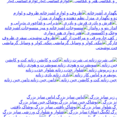
هنر و عکاسی
لوازم اساسی انبار
گهداری آشپزخانه
ظروف و لوازم
نظم دهنده و نگهداری منزل
فرش و پادری
پذیرایی و
پتو و روانداز
منسوجات آشپزخانه
کوچک و اکسسوری
هنر دیواری
جاروبرقی و مراقبت از کف
ظروف
خارگر
پنکه، کولر و وسایل گرمایشی
خت نوشیدنی
تی شرت زنانه
کت و کاپشن
ین زنانه
سویشرت و هودی زنانه
 و زیرپوش زنانه
شلوار جذب زنانه
یونیفرم و لباس کار زنانه
بادی زنانه
کت و کاپشن جین زنانه
دامن جین زنانه
زیر سایز بزرگ
لباس سایز بزرگ
ز بزرگ
پوشاک جین سایز بزرگ
شلوار سایز بزرگ
پوشاک بافتنی
لگینگ (ساق) سایز بزرگ
تاپ و زیرپوش سایز بزرگ