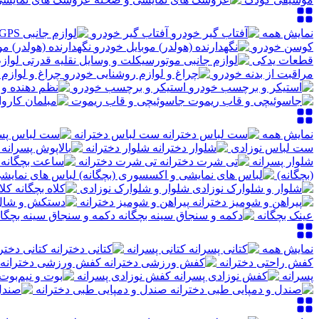
نمایش همه
آفتاب گیر خودرو
کوسن خودرو
نگهدارنده (هولدر) مو
قطعات یدکی
لواز
مراقبت از بدنه خودرو
چراغ و لوازم
استیکر و برچسب خودرو
جاسوئیچی و قاب ریموت
نمایش همه
ست لباس دخترانه
ست لباس نوزادی
شلوار دخترانه
شلوار پسرانه
تی شرت دخترانه
(بچگانه)
لباس های نمایشی
شلوار و شلوارک نوزادی
کلا
پیراهن و شومیز دخترانه
عینک بچگانه
دکمه و سنجاق سینه بچگان
نمایش همه
کتانی پسرانه
کتانی دخترا
کفش راحتی دخترانه
کفش ورزشی دخترانه
پسرانه
کفش نوزادی پسرانه
صندل و دمپایی طبی دخترانه