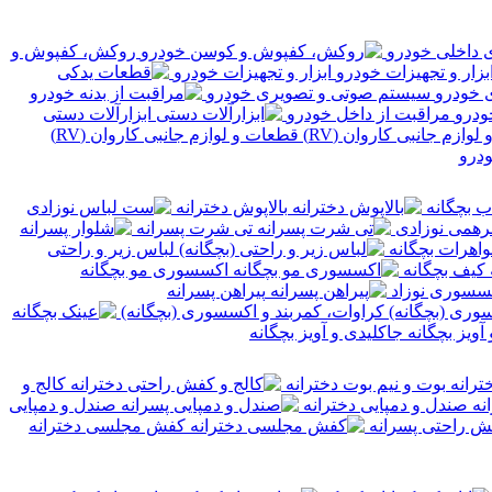
داخلی خودرو
روکش، کفپوش و
ابزار و تجهیزات خودرو
سیستم صوتی و تصویری خودرو
مراقبت از داخل خودرو
ابزارآلات دستی
قطعات و لوازم جانبی کاروان (RV)
ودرو
ب بچگانه
بالاپوش دخترانه
همی نوزادی
تی شرت پسرانه
اهرات بچگانه
لباس زیر و راحتی
کیف بچگانه
اکسسوری مو بچگانه
سسوری نوزاد
پیراهن پسرانه
کراوات، کمربند و اکسسوری (بچگانه)
جاکلیدی و آویز بچگانه
بوت و نیم‌ بوت دخترانه
کالج و
صندل و دمپایی دخترانه
صندل و دمپایی
ش راحتی پسرانه
کفش مجلسی دخترانه