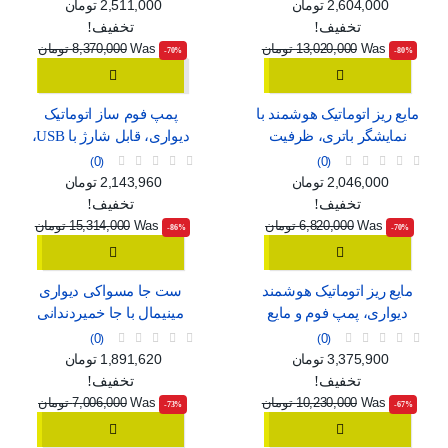
سفید و مشکی
C
قیمت
قیمت عادی
قیمت
قیمت عادی
2,604,000 تومان
2,511,000 تومان
تخفیف!
تخفیف!
Was
13,020,000 تومان
Was
8,370,000 تومان
‎-70%
‎-80%
مایع ریز اتوماتیک هوشمند با
پمپ فوم ساز اتوماتیک
نمایشگر باتری، ظرفیت
دیواری، قابل شارژ با USB،
420ml و استاندارد ضدآب
طرح مینیمال سفید و آبی
0
0
IPX5
قیمت
قیمت عادی
قیمت
قیمت عادی
2,046,000 تومان
2,143,960 تومان
تخفیف!
تخفیف!
Was
6,820,000 تومان
Was
15,314,000 تومان
‎-86%
‎-70%
مایع ریز اتوماتیک هوشمند
ست جا مسواکی دیواری
دیواری، پمپ فوم و مایع
مینیمال با جا خمیردندانی
قابل شارژ با USB و 4 حالت
اتوماتیک، لیوان آهنربایی و
0
0
تنظیم
دو کشو ارگانایزر
قیمت
قیمت عادی
قیمت
قیمت عادی
3,375,900 تومان
1,891,620 تومان
تخفیف!
تخفیف!
Was
10,230,000 تومان
Was
7,006,000 تومان
‎-73%
‎-67%