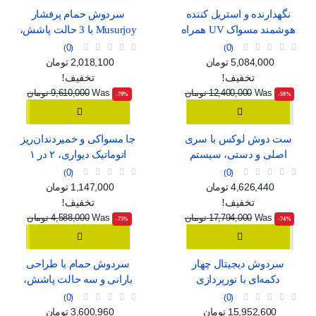
نگهدارنده و استریل کننده
سردوش حمام پرفشار
هوشمند مسواک UV همراه
Musurjoy با 3 حالت پاشش،
با خشک‌کن و جای لیوان
مدل گرد 15 سانتی‌متری
0
0
قیمت
قیمت عادی
قیمت
قیمت عادی
5,084,000 تومان
2,018,100 تومان
تخفیف!
تخفیف!
Was
12,400,000 تومان
Was
9,610,000 تومان
‎-79%
‎-59%
ست دوش لوکس با سری
جا مسواکی و خمیردندان‌ریز
اصلی و دستی، سیستم
اتوماتیک دیواری، ۲ در ۱
فشار قوی و شلنگ بلند
0
0
قیمت
قیمت عادی
قیمت
قیمت عادی
4,626,440 تومان
1,147,000 تومان
تخفیف!
تخفیف!
Was
17,794,000 تومان
Was
4,588,000 تومان
‎-75%
‎-74%
سردوش دیجیتال چهار
سردوش حمام با طراحی
دکمه‌ای با نورپردازی
بارانی و سه حالت پاشش،
محیطی و رنگ خاکستری
مناسب برای خانواده
0
0
قیمت
قیمت عادی
قیمت
قیمت عادی
15,952,600 تومان
3,600,960 تومان