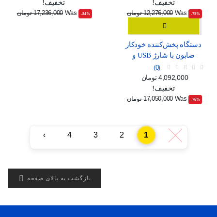
تخفیف!
تخفیف!
Was
12,276,000 تومان
Was
17,236,000 تومان
‎-84%
‎-75%
دستگاه پخش‌کننده خودکار
صابون با شارژ USB و
صفحه نمایش دیجیتال
0
قیمت
قیمت عادی
4,092,000 تومان
تخفیف!
Was
17,050,000 تومان
‎-76%
›
4
3
2
1
‹

بازگشت به بالای صفحه