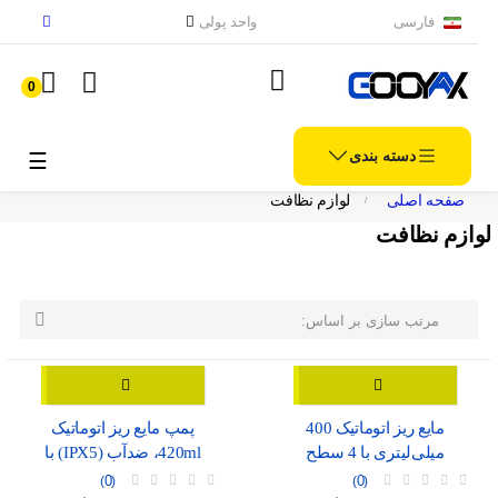
فارسی
واحد پولی
0
دسته بندی
الملاح
☰
صفحه اصلی
لوازم نظافت
لوازم نظافت

مرتب سازی بر اساس:
مایع ریز اتوماتیک 400
پمپ مایع ریز اتوماتیک
میلی‌لیتری با 4 سطح
420ml، ضدآب (IPX5) با
تنظیم، موجود در دو رنگ
نمایشگر شارژ و درگاه USB-
0
0