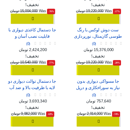
تخفیف!
تخفیف!
Was
19,220,000 تومان
Was
15,004,000 تومان
‎-76%
‎-17%
ست دوش لوکس با رنگ
جا دستمال کاغذی دیواری با
طوسی گان‌متال، نورپردازی
قابلیت نصب آسان و
محیطی و نمایشگر دیجیتال
پنجره‌ی نمایش
0
0
قیمت
قیمت عادی
قیمت
قیمت عادی
15,376,000 تومان
2,424,200 تومان
تخفیف!
تخفیف!
Was
19,220,000 تومان
Was
10,540,000 تومان
‎-77%
‎-20%
جا مسواکی دیواری بدون
جا دستمال توالت دیواری دو
نیاز به سوراخکاری و دریل
لایه با ظرفیت بالا و ضد آب
0
0
قیمت
قیمت عادی
قیمت
قیمت عادی
757,640 تومان
3,693,340 تومان
تخفیف!
تخفیف!
Was
2,914,000 تومان
Was
9,982,000 تومان
‎-63%
‎-74%