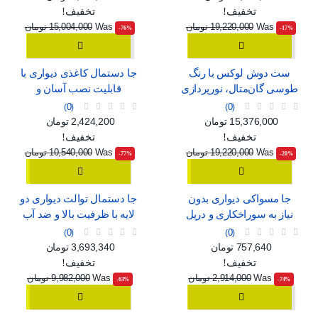
تخفیف!
تخفیف!
Was
19,220,000 تومان
Was
15,004,000 تومان
‎-76%
‎-17%
ست دوش لوکس با رنگ
جا دستمال کاغذی دیواری با
طوسی گان‌متال، نورپردازی
قابلیت نصب آسان و
محیطی و نمایشگر دیجیتال
پنجره‌ی نمایش
0
0
قیمت
قیمت عادی
قیمت
قیمت عادی
15,376,000 تومان
2,424,200 تومان
تخفیف!
تخفیف!
Was
19,220,000 تومان
Was
10,540,000 تومان
‎-77%
‎-20%
جا مسواکی دیواری بدون
جا دستمال توالت دیواری دو
نیاز به سوراخکاری و دریل
لایه با ظرفیت بالا و ضد آب
0
0
قیمت
قیمت عادی
قیمت
قیمت عادی
757,640 تومان
3,693,340 تومان
تخفیف!
تخفیف!
Was
2,914,000 تومان
Was
9,982,000 تومان
‎-63%
‎-74%