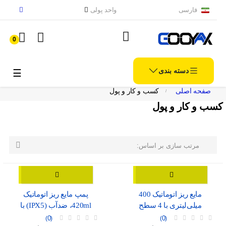
فارسی
واحد پولی
0
دسته بندی
الملاح
☰
صفحه اصلی
کسب و کار و پول
کسب و کار و پول

مرتب سازی بر اساس:
مایع ریز اتوماتیک 400
پمپ مایع ریز اتوماتیک
میلی‌لیتری با 4 سطح
420ml، ضدآب (IPX5) با
تنظیم، موجود در دو رنگ
نمایشگر شارژ و درگاه USB-
0
0