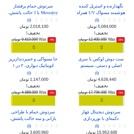
نگهدارنده و استریل کننده
سردوش حمام پرفشار
هوشمند مسواک UV همراه
Musurjoy با 3 حالت پاشش،
با خشک‌کن و جای لیوان
مدل گرد 15 سانتی‌متری
0
0
قیمت
قیمت عادی
قیمت
قیمت عادی
5,084,000 تومان
2,018,100 تومان
تخفیف!
تخفیف!
Was
12,400,000 تومان
Was
9,610,000 تومان
‎-79%
‎-59%
ست دوش لوکس با سری
جا مسواکی و خمیردندان‌ریز
اصلی و دستی، سیستم
اتوماتیک دیواری، ۲ در ۱
فشار قوی و شلنگ بلند
0
0
قیمت
قیمت عادی
قیمت
قیمت عادی
4,626,440 تومان
1,147,000 تومان
تخفیف!
تخفیف!
Was
17,794,000 تومان
Was
4,588,000 تومان
‎-75%
‎-74%
سردوش دیجیتال چهار
سردوش حمام با طراحی
دکمه‌ای با نورپردازی
بارانی و سه حالت پاشش،
محیطی و رنگ خاکستری
مناسب برای خانواده
0
0
قیمت
قیمت عادی
قیمت
قیمت عادی
15,952,600 تومان
3,600,960 تومان