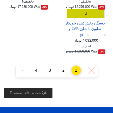
تخفیف!
تخفیف!
Was
12,276,000 تومان
Was
17,236,000 تومان
‎-84%
‎-75%
دستگاه پخش‌کننده خودکار
صابون با شارژ USB و
صفحه نمایش دیجیتال
0
قیمت
قیمت عادی
4,092,000 تومان
تخفیف!
Was
17,050,000 تومان
‎-76%
›
4
3
2
1
‹

بازگشت به بالای صفحه