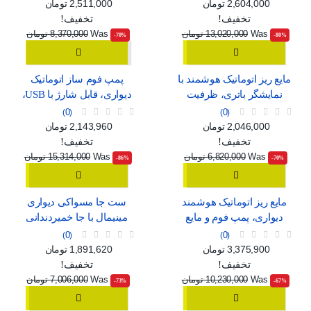
سفید و مشکی
C
قیمت
قیمت عادی
قیمت
قیمت عادی
2,604,000 تومان
2,511,000 تومان
تخفیف!
تخفیف!
Was
13,020,000 تومان
Was
8,370,000 تومان
‎-70%
‎-80%
مایع ریز اتوماتیک هوشمند با
پمپ فوم ساز اتوماتیک
نمایشگر باتری، ظرفیت
دیواری، قابل شارژ با USB،
420ml و استاندارد ضدآب
طرح مینیمال سفید و آبی
0
0
IPX5
قیمت
قیمت عادی
قیمت
قیمت عادی
2,046,000 تومان
2,143,960 تومان
تخفیف!
تخفیف!
Was
6,820,000 تومان
Was
15,314,000 تومان
‎-86%
‎-70%
مایع ریز اتوماتیک هوشمند
ست جا مسواکی دیواری
دیواری، پمپ فوم و مایع
مینیمال با جا خمیردندانی
قابل شارژ با USB و 4 حالت
اتوماتیک، لیوان آهنربایی و
0
0
تنظیم
دو کشو ارگانایزر
قیمت
قیمت عادی
قیمت
قیمت عادی
3,375,900 تومان
1,891,620 تومان
تخفیف!
تخفیف!
Was
10,230,000 تومان
Was
7,006,000 تومان
‎-73%
‎-67%