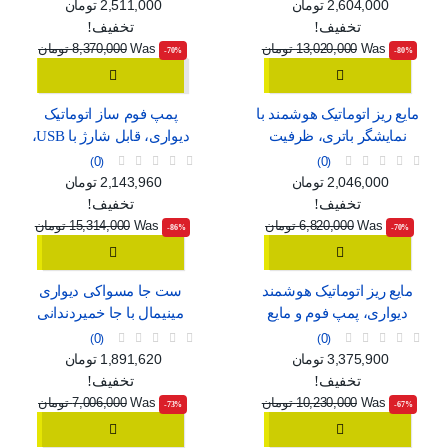
سفید و مشکی
C
قیمت
قیمت عادی
قیمت
قیمت عادی
2,604,000 تومان
2,511,000 تومان
تخفیف!
تخفیف!
Was
13,020,000 تومان
Was
8,370,000 تومان
‎-70%
‎-80%
مایع ریز اتوماتیک هوشمند با
پمپ فوم ساز اتوماتیک
نمایشگر باتری، ظرفیت
دیواری، قابل شارژ با USB،
420ml و استاندارد ضدآب
طرح مینیمال سفید و آبی
0
0
IPX5
قیمت
قیمت عادی
قیمت
قیمت عادی
2,046,000 تومان
2,143,960 تومان
تخفیف!
تخفیف!
Was
6,820,000 تومان
Was
15,314,000 تومان
‎-86%
‎-70%
مایع ریز اتوماتیک هوشمند
ست جا مسواکی دیواری
دیواری، پمپ فوم و مایع
مینیمال با جا خمیردندانی
قابل شارژ با USB و 4 حالت
اتوماتیک، لیوان آهنربایی و
0
0
تنظیم
دو کشو ارگانایزر
قیمت
قیمت عادی
قیمت
قیمت عادی
3,375,900 تومان
1,891,620 تومان
تخفیف!
تخفیف!
Was
10,230,000 تومان
Was
7,006,000 تومان
‎-73%
‎-67%