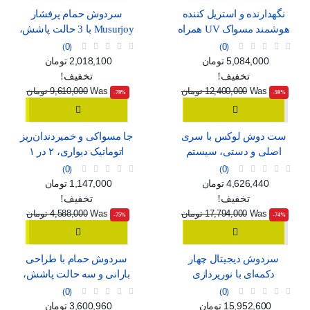
نگهدارنده و استریل کننده
سردوش حمام پرفشار
هوشمند مسواک UV همراه
Musurjoy با 3 حالت پاشش،
با خشک‌کن و جای لیوان
مدل گرد 15 سانتی‌متری
0
0
قیمت
قیمت عادی
قیمت
قیمت عادی
5,084,000 تومان
2,018,100 تومان
تخفیف!
تخفیف!
Was
12,400,000 تومان
Was
9,610,000 تومان
‎-79%
‎-59%
ست دوش لوکس با سری
جا مسواکی و خمیردندان‌ریز
اصلی و دستی، سیستم
اتوماتیک دیواری، ۲ در ۱
فشار قوی و شلنگ بلند
0
0
قیمت
قیمت عادی
قیمت
قیمت عادی
4,626,440 تومان
1,147,000 تومان
تخفیف!
تخفیف!
Was
17,794,000 تومان
Was
4,588,000 تومان
‎-75%
‎-74%
سردوش دیجیتال چهار
سردوش حمام با طراحی
دکمه‌ای با نورپردازی
بارانی و سه حالت پاشش،
محیطی و رنگ خاکستری
مناسب برای خانواده
0
0
قیمت
قیمت عادی
قیمت
قیمت عادی
15,952,600 تومان
3,600,960 تومان