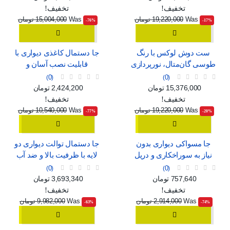
تخفیف!
تخفیف!
Was
19,220,000 تومان
Was
15,004,000 تومان
‎-76%
‎-17%
ست دوش لوکس با رنگ
جا دستمال کاغذی دیواری با
طوسی گان‌متال، نورپردازی
قابلیت نصب آسان و
محیطی و نمایشگر دیجیتال
پنجره‌ی نمایش
0
0
قیمت
قیمت عادی
قیمت
قیمت عادی
15,376,000 تومان
2,424,200 تومان
تخفیف!
تخفیف!
Was
19,220,000 تومان
Was
10,540,000 تومان
‎-77%
‎-20%
جا مسواکی دیواری بدون
جا دستمال توالت دیواری دو
نیاز به سوراخکاری و دریل
لایه با ظرفیت بالا و ضد آب
0
0
قیمت
قیمت عادی
قیمت
قیمت عادی
757,640 تومان
3,693,340 تومان
تخفیف!
تخفیف!
Was
2,914,000 تومان
Was
9,982,000 تومان
‎-63%
‎-74%