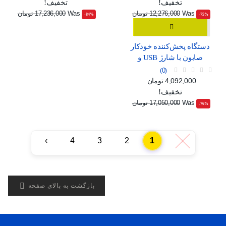
تخفیف!
تخفیف!
Was
12,276,000 تومان
Was
17,236,000 تومان
‎-84%
‎-75%
دستگاه پخش‌کننده خودکار
صابون با شارژ USB و
صفحه نمایش دیجیتال
0
قیمت
قیمت عادی
4,092,000 تومان
تخفیف!
Was
17,050,000 تومان
‎-76%
›
4
3
2
1
‹

بازگشت به بالای صفحه