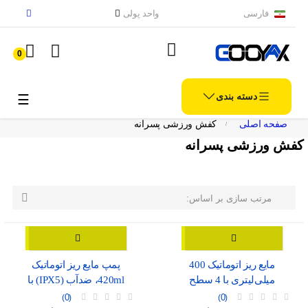
فارسی
واحد پولی
0
دسته بندی
الملاح
☰
صفحه اصلی
کفش ورزشی پسرانه
کفش ورزشی پسرانه

مرتب سازی بر اساس:
مایع ریز اتوماتیک 400
پمپ مایع ریز اتوماتیک
میلی‌لیتری با 4 سطح
420ml، ضدآب (IPX5) با
تنظیم، موجود در دو رنگ
نمایشگر شارژ و درگاه USB-
0
0