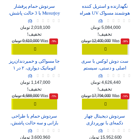
نگهدارنده و استریل کننده
سردوش حمام پرفشار
هوشمند مسواک UV همراه
Musurjoy با 3 حالت پاشش،
با خشک‌کن و جای لیوان
مدل گرد 15 سانتی‌متری
0
0
قیمت
قیمت عادی
قیمت
قیمت عادی
5,084,000 تومان
2,018,100 تومان
تخفیف!
تخفیف!
Was
12,400,000 تومان
Was
9,610,000 تومان
‎-79%
‎-59%
ست دوش لوکس با سری
جا مسواکی و خمیردندان‌ریز
اصلی و دستی، سیستم
اتوماتیک دیواری، ۲ در ۱
فشار قوی و شلنگ بلند
0
0
قیمت
قیمت عادی
قیمت
قیمت عادی
4,626,440 تومان
1,147,000 تومان
تخفیف!
تخفیف!
Was
17,794,000 تومان
Was
4,588,000 تومان
‎-75%
‎-74%
سردوش دیجیتال چهار
سردوش حمام با طراحی
دکمه‌ای با نورپردازی
بارانی و سه حالت پاشش،
محیطی و رنگ خاکستری
مناسب برای خانواده
0
0
قیمت
قیمت عادی
قیمت
قیمت عادی
15,952,600 تومان
3,600,960 تومان