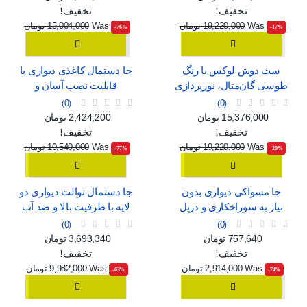
تخفیف!
تخفیف!
Was
19,220,000 تومان
Was
15,004,000 تومان
‎-76%
‎-17%
ست دوش لوکس با رنگ
جا دستمال کاغذی دیواری با
طوسی گان‌متال، نورپردازی
قابلیت نصب آسان و
محیطی و نمایشگر دیجیتال
پنجره‌ی نمایش
0
0
قیمت
قیمت عادی
قیمت
قیمت عادی
15,376,000 تومان
2,424,200 تومان
تخفیف!
تخفیف!
Was
19,220,000 تومان
Was
10,540,000 تومان
‎-77%
‎-20%
جا مسواکی دیواری بدون
جا دستمال توالت دیواری دو
نیاز به سوراخکاری و دریل
لایه با ظرفیت بالا و ضد آب
0
0
قیمت
قیمت عادی
قیمت
قیمت عادی
757,640 تومان
3,693,340 تومان
تخفیف!
تخفیف!
Was
2,914,000 تومان
Was
9,982,000 تومان
‎-63%
‎-74%