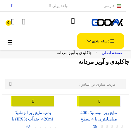
فارسی
واحد پولی
0
دسته بندی
الملاح
☰
صفحه اصلی
جاکلیدی و آویز مردانه
جاکلیدی و آویز مردانه

مرتب سازی بر اساس:
مایع ریز اتوماتیک 400
پمپ مایع ریز اتوماتیک
میلی‌لیتری با 4 سطح
420ml، ضدآب (IPX5) با
تنظیم، موجود در دو رنگ
نمایشگر شارژ و درگاه USB-
0
0