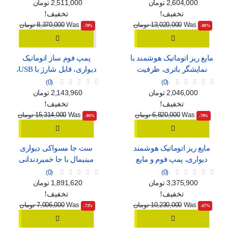
سفید و مشکی
C
قیمت
قیمت عادی
قیمت
قیمت عادی
2,604,000 تومان
2,511,000 تومان
تخفیف!
تخفیف!
Was
13,020,000 تومان
Was
8,370,000 تومان
‎-70%
‎-80%
مایع ریز اتوماتیک هوشمند با
پمپ فوم ساز اتوماتیک
نمایشگر باتری، ظرفیت
دیواری، قابل شارژ با USB،
420ml و استاندارد ضدآب
طرح مینیمال سفید و آبی
0
0
IPX5
قیمت
قیمت عادی
قیمت
قیمت عادی
2,046,000 تومان
2,143,960 تومان
تخفیف!
تخفیف!
Was
6,820,000 تومان
Was
15,314,000 تومان
‎-86%
‎-70%
مایع ریز اتوماتیک هوشمند
ست جا مسواکی دیواری
دیواری، پمپ فوم و مایع
مینیمال با جا خمیردندانی
قابل شارژ با USB و 4 حالت
اتوماتیک، لیوان آهنربایی و
0
0
تنظیم
دو کشو ارگانایزر
قیمت
قیمت عادی
قیمت
قیمت عادی
3,375,900 تومان
1,891,620 تومان
تخفیف!
تخفیف!
Was
10,230,000 تومان
Was
7,006,000 تومان
‎-73%
‎-67%