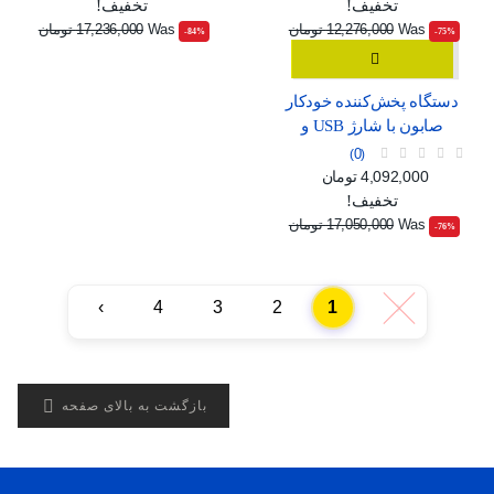
تخفیف!
تخفیف!
Was
12,276,000 تومان
Was
17,236,000 تومان
‎-84%
‎-75%
دستگاه پخش‌کننده خودکار
صابون با شارژ USB و
صفحه نمایش دیجیتال
0
قیمت
قیمت عادی
4,092,000 تومان
تخفیف!
Was
17,050,000 تومان
‎-76%
›
4
3
2
1
‹

بازگشت به بالای صفحه