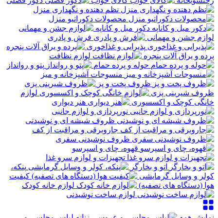
رختشویخانه
کالای خواب
دکور فصلی
نظم دهنده و نگهداری منزل
محصولات دکوراتیو منزل
دکور مبل و کاناپه
لوازم جشن و مهمانی
فرش و پادری
پذیرایی و غذاخوری
پرده و یراق آلات پنجره
لوازم نظافت
حوله و پرده حمام
پتو و روانداز
منسوجات آشپزخانه و میز
ظروف پخت و پز
ظروف شیرینی پزی
لوازم
خانگی کوچک و اکسسوری
هنر دیواری
نورپردازی و لوازم جانبی
ظروف شیشه ای و نوشیدنی
جاروبرقی و مراقبت از کف
ظروف نوشیدنی سفری
قهوه، چای و اسپرسو
تجهیزات و لوازم سرو غذا
اتو و بخارگر
پنکه،
کولر و وسایل گرمایشی
کیفیت
هوا (دستگاه های تصفیه)
لوازم خانه کودک
لوازم ساخت نوشیدنی
نمایش همه
لباس مجلسی و