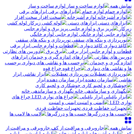
نمایش همه
لوازم ساخت و ساز
لوازم حمام
ابزارهای برقی
لوازم آشپزخانه
سخت افزار
ابزارهای دستی
لوله کشی
زیرکار
پریز برق و لوازم جانبی
لوازم جانبی لوازم خانگی
نورپردازی و پنکه های سقفی
کاغذ دیواری
قطعات و لوازم جانبی ابزار برقی
برق
دوربین های نظارتی
ابزارهای
اندازه گیری و چیدمان
برچسب
ها و نقاشی های دیواری
چراغ قوه
نورپردازی تعطیلات
ابزار
نقاشی
سازمان دهنده ابزار
جوشکاری و لحیم کاری
نگهداری و سازماندهی خانه
ابزار باغبانی
چراغ های
نواری LED
ایمنی و امنیت
تجهیزات حفاظت فردی
چسب ها و درزگیرها
لامپ ها
نمایش همه
جاروبرقی و مراقبت از
کف
لوازم آشپزخانه
لوازم