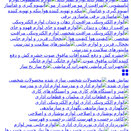
لباسشویی
مراقبت از مو
آبمیوه گیری و غذاساز
پنکه و تهویه کننده
هوا
ماساژور برقی
لوازم الکترونیکی
مراقبت از دهان و دندان
لوازم قهوه و چای
لوازم الکترونیکی مراقبت
شخصی
کیفیت هوا
یخچال، فریزر و لوازم جانبی
مانیتورهای سلامت و تندرستی
حشره کش و دفع
کننده آفات مافوق صوت
لوازم خانگی
تجهیزات گرمایشی
یخ ساز
نمایش همه
محصولات شخصی
سازی شده
لوازم اداری و مدرسه
میز و ایستگاه های کاری
مبلمان و قطعات اداری
لوازم الکترونیکی اداری
نگهداری و سازماندهی
لوازم نوشتاری و اصلاحی
کاغذ، برچسب و فهرست
نورپردازی اداری
لوازم
جانبی میز
نوار چسب، چسب ها