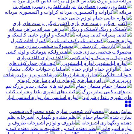
مردانه سایز بزرگ
لباس فانتزی مردانه
کفش ورزشی و فضای باز
مردانه
کراوات و اکسسوری مردانه
لوازم جانبی حمام
اکشن فیگور و ست های بازی
لاستیک و رینگ
پیراهن پسرانه
کتانی پسرانه
کالسکه و
لوازم جانبی
کیف لپ تاپ
کنترل
آفات
کاردستی
محصولات شخصی سازی شده
هیدرولیک، پنوماتیک و لوله کشی
کاغذ دیواری
لوازم لباسشویی
کیف های
حمل
لوازم حمام
مبلمان
حیوانات خانگی
شارژرها
دوشاخه
و پریز برق
درام و سازهای کوبه‌ای
مبلمان حمام
نیم
تنه های بیکینی سایز بزرگ
کتاب
های آشپزی، غذا و شراب
لوازم اساسی انبار
نمایش همه
محصولات شخصی
سازی شده
حمام
نظم
دهنده و نگهداری آشپزخانه
ظروف و
لوازم آشپزخانه
نظم دهنده کمد و