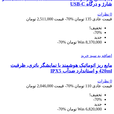
شارژ و درگاه USB-C
0
نظرات
قیمت عادی
135 تومان
‎-70%
قیمت
2,511,000 تومان
تخفیف!
‎-70%
جديد
8,370,000 تومان
Was
‎-70%
اضافه به سبد خرید
مایع ریز اتوماتیک هوشمند با نمایشگر باتری، ظرفیت
420ml و استاندارد ضدآب IPX5
0
نظرات
قیمت عادی
110 تومان
‎-70%
قیمت
2,046,000 تومان
تخفیف!
‎-70%
جديد
6,820,000 تومان
Was
‎-70%