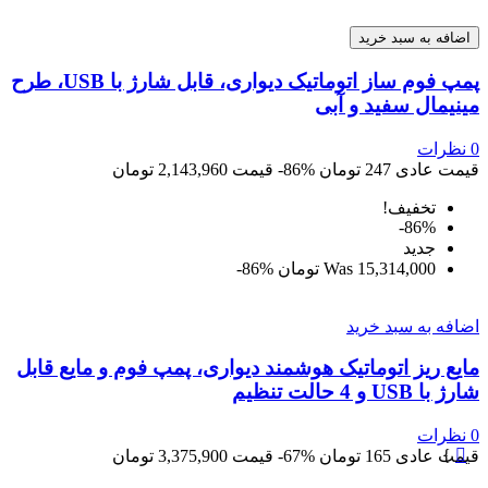
اضافه به سبد خرید
پمپ فوم ساز اتوماتیک دیواری، قابل شارژ با USB، طرح
مینیمال سفید و آبی
0
نظرات
قیمت عادی
247 تومان
‎-86%
قیمت
2,143,960 تومان
تخفیف!
‎-86%
جديد
15,314,000 تومان
Was
‎-86%
اضافه به سبد خرید
مایع ریز اتوماتیک هوشمند دیواری، پمپ فوم و مایع قابل
شارژ با USB و 4 حالت تنظیم
0
نظرات
}

قیمت عادی
165 تومان
‎-67%
قیمت
3,375,900 تومان