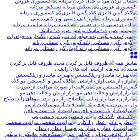
شال گردن مردانه
اکسسوری عروس
دستکش مردانه
کلاه گیس فانتزی
اکسسوری مردانه
آویز کیف دستی
بادبزن دستی
ساسبند مردانه
پوشش صورت / ماسک
تمیزکننده و نگهدارنده جواهرات
گوش گیر زمستانی زنانه
گوش گیر زمستانی مردانه
نمایش همه
ظروف قابل پر کردن
مجدد
آینه های آرایشی
تجهیزات ماساژ و ریلکسیشن
لوازم آرایشی
کلاه
گیس و اکستنشن مو
مراقبت از صورت
ابزار آرایش و حالت دهی مو
ابزار زیبایی
اصلاح
و از بین بردن موهای زائد
مراقبت از مو
مراقبت از پا، دست و ناخن
لاک ناخن
مژه مصنوعی
عطر و ادکلن
مراقبت شخصی
مراقبت از دهان و دندان
ابزار کوتاهی مو