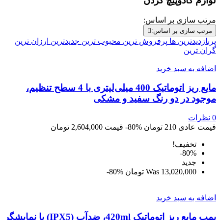
لوازم کادوپیچ کردن
مرتب سازی بر اساس:
مرتب سازی بر اساس:

پربازدیدترین ها
پرفروش ترین
محبوب ترین
جدیدترین
ارزان ترین
گران ترین
اضافه به سبد خرید
مایع ریز اتوماتیک 400 میلی‌لیتری با 4 سطح تنظیم،
موجود در دو رنگ سفید و مشکی
0
نظرات
قیمت عادی
210 تومان
‎-80%
قیمت
2,604,000 تومان
تخفیف!
‎-80%
جديد
13,020,000 تومان
Was
‎-80%
اضافه به سبد خرید
پمپ مایع ریز اتوماتیک 420ml، ضدآب (IPX5) با نمایشگر