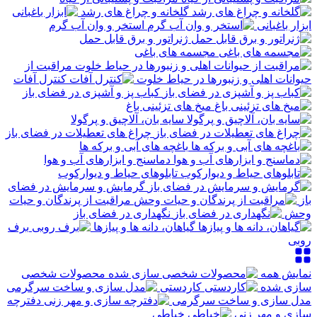
گلخانه و چراغ های رشد
ابزار باغبانی
استخر و وان آب گرم
ژنراتور و برق قابل حمل
مجسمه های باغی
مراقبت از
حیوانات اهلی و زنبورها در حیاط خلوت
کنترل آفات
کباب پز و آشپزی در فضای باز
میخ های تزئینی باغ
سایه بان، آلاچیق و پرگولا
چراغ های تعطیلات در فضای باز
باغچه های آبی و برکه ها
دماسنج و ابزارهای آب و هوا
تابلوهای حیاط و دیوارکوب
گرمایش و سرمایش در فضای
باز
مراقبت از پرندگان و حیات
وحش
نگهداری در فضای باز
گیاهان، دانه ها و پیازها
برف
روبی
نمایش همه
محصولات شخصی
سازی شده
کاردستی
مدل سازی و ساخت سرگرمی
دفترچه
سازی و مهر زنی
خیاطی