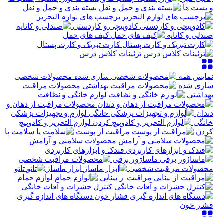
و بست ها
بسته بندی و حمل و نقل
برچسب های لوازم التحریر
کادوپیچی و کاردستی
صندلی و کاناپه
کیف های حمل
کارت تبریک و کارت پستال
تزئینات کلاس درس
نمایش همه
محصولات شخصی
سازی شده
محصولات مراقبت
بهداشتی
لوازم خانگی و نظافت
محصولات مراقبت از دهان و
دندان
لوازم و تجهیزات پزشکی
خانگی
لوازم التحریر و کادوپیچ
کردن
مراقبت از پوست
سلامت پا
محصولات سلامتی و آرامش
فندک و ابزارهای کاربردی
ماساژور برقی
محصولات مراقبت شخصی
ابزار ماساژ
تاتو
مراقبت از بینایی
لوازم حمام
کنترل حشرات و آفات خانگی
دستگاه های اندازه گیری
فشار خون