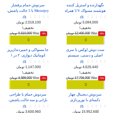
نگهدارنده و استریل کننده
سردوش حمام پرفشار
هوشمند مسواک UV همراه
Musurjoy با 3 حالت پاشش،
با خشک‌کن و جای لیوان
مدل گرد 15 سانتی‌متری
0
0
قیمت
قیمت عادی
قیمت
قیمت عادی
5,084,000 تومان
2,018,100 تومان
تخفیف!
تخفیف!
Was
12,400,000 تومان
Was
9,610,000 تومان
‎-79%
‎-59%
ست دوش لوکس با سری
جا مسواکی و خمیردندان‌ریز
اصلی و دستی، سیستم
اتوماتیک دیواری، ۲ در ۱
فشار قوی و شلنگ بلند
0
0
قیمت
قیمت عادی
قیمت
قیمت عادی
4,626,440 تومان
1,147,000 تومان
تخفیف!
تخفیف!
Was
17,794,000 تومان
Was
4,588,000 تومان
‎-75%
‎-74%
سردوش دیجیتال چهار
سردوش حمام با طراحی
دکمه‌ای با نورپردازی
بارانی و سه حالت پاشش،
محیطی و رنگ خاکستری
مناسب برای خانواده
0
0
قیمت
قیمت عادی
قیمت
قیمت عادی
15,952,600 تومان
3,600,960 تومان