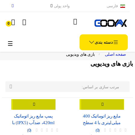
فارسی
واحد پولی
0
دسته بندی
الملاح
☰
صفحه اصلی
بازی های ویدیویی
بازی های ویدیویی

مرتب سازی بر اساس:
مایع ریز اتوماتیک 400
پمپ مایع ریز اتوماتیک
میلی‌لیتری با 4 سطح
420ml، ضدآب (IPX5) با
تنظیم، موجود در دو رنگ
نمایشگر شارژ و درگاه USB-
0
0