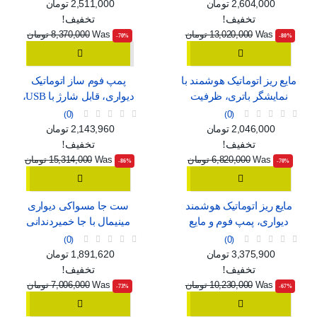
سفید و مشکی
C
قیمت
قیمت عادی
قیمت
قیمت عادی
2,604,000 تومان
2,511,000 تومان
تخفیف!
تخفیف!
Was
13,020,000 تومان
Was
8,370,000 تومان
‎-70%
‎-80%
مایع ریز اتوماتیک هوشمند با
پمپ فوم ساز اتوماتیک
نمایشگر باتری، ظرفیت
دیواری، قابل شارژ با USB،
420ml و استاندارد ضدآب
طرح مینیمال سفید و آبی
0
0
IPX5
قیمت
قیمت عادی
قیمت
قیمت عادی
2,046,000 تومان
2,143,960 تومان
تخفیف!
تخفیف!
Was
6,820,000 تومان
Was
15,314,000 تومان
‎-86%
‎-70%
مایع ریز اتوماتیک هوشمند
ست جا مسواکی دیواری
دیواری، پمپ فوم و مایع
مینیمال با جا خمیردندانی
قابل شارژ با USB و 4 حالت
اتوماتیک، لیوان آهنربایی و
0
0
تنظیم
دو کشو ارگانایزر
قیمت
قیمت عادی
قیمت
قیمت عادی
3,375,900 تومان
1,891,620 تومان
تخفیف!
تخفیف!
Was
10,230,000 تومان
Was
7,006,000 تومان
‎-73%
‎-67%