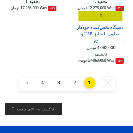
تخفیف!
تخفیف!
Was
12,276,000 تومان
Was
17,236,000 تومان
‎-84%
‎-75%
دستگاه پخش‌کننده خودکار
صابون با شارژ USB و
صفحه نمایش دیجیتال
0
قیمت
قیمت عادی
4,092,000 تومان
تخفیف!
Was
17,050,000 تومان
‎-76%
›
4
3
2
1
‹

بازگشت به بالای صفحه