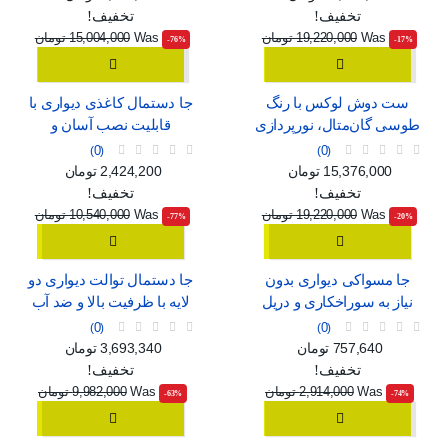
تخفیف!
تخفیف!
Was
19,220,000 تومان
Was
15,004,000 تومان
‎-76%
‎-17%
ست دوش لوکس با رنگ
جا دستمال کاغذی دیواری با
طوسی گان‌متال، نورپردازی
قابلیت نصب آسان و
محیطی و نمایشگر دیجیتال
پنجره‌ی نمایش
0
0
قیمت
قیمت عادی
قیمت
قیمت عادی
15,376,000 تومان
2,424,200 تومان
تخفیف!
تخفیف!
Was
19,220,000 تومان
Was
10,540,000 تومان
‎-77%
‎-20%
جا مسواکی دیواری بدون
جا دستمال توالت دیواری دو
نیاز به سوراخکاری و دریل
لایه با ظرفیت بالا و ضد آب
0
0
قیمت
قیمت عادی
قیمت
قیمت عادی
757,640 تومان
3,693,340 تومان
تخفیف!
تخفیف!
Was
2,914,000 تومان
Was
9,982,000 تومان
‎-63%
‎-74%